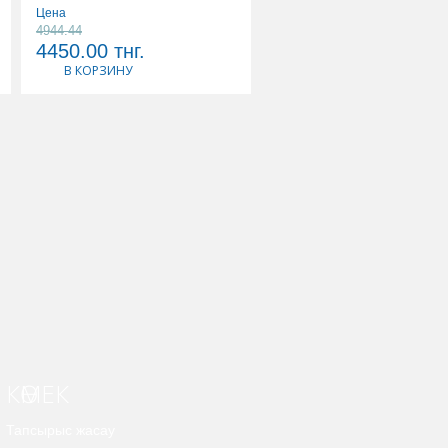
Цена
Цена
4944.44
3568.42
4450.00
тнг.
3390.00
тнг.
В КОРЗИНУ
В КОРЗИНУ
КӨМЕК
Тапсырыс жасау