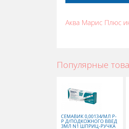
Аква Марис Плюс и
Популярные тов
Аква Марис Плюс в Астане
,
Аква М
Аква Марис Плюс в Усть-Каменогор
СЕМАВИК 0,00134/МЛ Р-
Р Д/ПОДКОЖНОГО ВВЕД
3МЛ N1 ШПРИЦ-РУЧКА