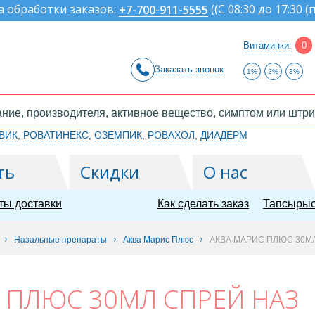
а обработки заказов:
(
(С 08:30 до 17:30 (
+7-700-911-5555
Витаминки:
0
Заказать звонок
1%
2%
3%
ВИК
,
РОВАТИНЕКС
,
ОЗЕМПИК
,
РОВАХОЛ
,
ДИАДЕРМ
ть
Скидки
О нас
ты доставки
Как сделать заказ
Тапсырыс
Назальные препараты
Аква Марис Плюс
АКВА МАРИС ПЛЮС 30МЛ
 ПЛЮС 30МЛ СПРЕЙ НАЗ