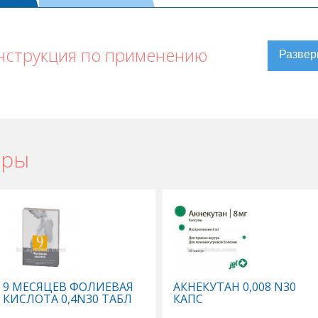
нструкция по применению
ары
арис Плюс в Уральске
,
Аква Марис Плюс в Актау
,
ске
,
Аква Марис Плюс в Шымкенте
,
Аква Марис Плюс в Караганде
9 МЕСЯЦЕВ ФОЛИЕВАЯ
АКНЕКУТАН 0,008 N30
КИСЛОТА 0,4N30 ТАБЛ
КАПС