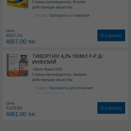
Страна производитель: Италия
Действующие вещества:
Бензокаин
Раздел:
Препараты от геморроя
Цена
В корзину
4507.78
4057.00
тнг.
ТИВОРТИН 4,2% 100МЛ Р-Р Д/
ИНФУЗИЙ
-Юрия-Фарм ООО
Страна производитель: Украина
Действующие вещества:
Аргинин
Раздел:
Препараты для улчшения
кровообращения
Цена
В корзину
5178.89
4661.00
тнг.