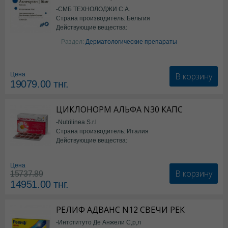
-СМБ ТЕХНОЛОДЖИ С.А.
Страна производитель: Бельгия
Действующие вещества:
Изотретиноин
Раздел:
Дерматологические препараты
В корзину
Цена
19079.00
тнг.
ЦИКЛОНОРМ АЛЬФА N30 КАПС
-Nutrilinea S.r.l
Страна производитель: Италия
Действующие вещества:
*БАД
Цена
В корзину
15737.89
14951.00
тнг.
РЕЛИФ АДВАНС N12 СВЕЧИ РЕК
-Интституто Де Анжели С,р,л