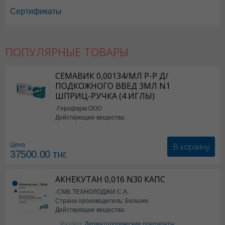
Сертификаты
ПОПУЛЯРНЫЕ ТОВАРЫ
СЕМАВИК 0,00134/МЛ Р-Р Д/
ПОДКОЖНОГО ВВЕД 3МЛ N1
ШПРИЦ-РУЧКА (4 ИГЛЫ)
-Герофарм ООО
Действующие вещества:
Семаглутид
В корзину
Цена
37500.00
тнг.
АКНЕКУТАН 0,016 N30 КАПС
-СМБ ТЕХНОЛОДЖИ С.А.
Страна производитель: Бельгия
Действующие вещества:
Изотретиноин
Раздел:
Дерматологические препараты