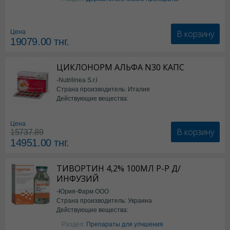
В корзину
Цена
19079.00
тнг.
ЦИКЛОНОРМ АЛЬФА N30 КАПС
-Nutrilinea S.r.l
Страна производитель: Италия
Действующие вещества:
*БАД
Цена
В корзину
15737.89
14951.00
тнг.
ТИВОРТИН 4,2% 100МЛ Р-Р Д/
ИНФУЗИЙ
-Юрия-Фарм ООО
Страна производитель: Украина
Действующие вещества:
Аргинин
Раздел:
Препараты для улчшения