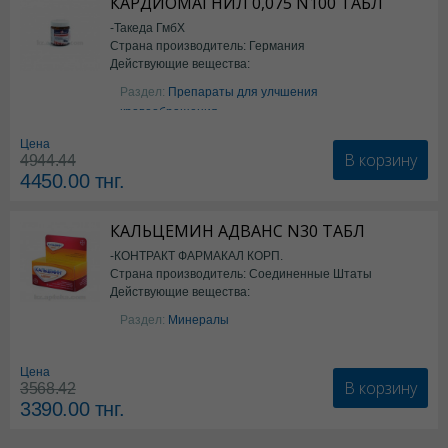
КАРДИОМАГНИЛ 0,075 N100 ТАБЛ
-Такеда ГмбХ
Страна производитель: Германия
Действующие вещества:
ацетилсалициловая кислота
Раздел:
Препараты для улчшения
кровообращения
Цена
В корзину
4944.44
4450.00
тнг.
КАЛЬЦЕМИН АДВАНС N30 ТАБЛ
-КОНТРАКТ ФАРМАКАЛ КОРП.
Страна производитель: Соединенные Штаты
Действующие вещества:
Америки
Колекальциферол+Кальция
Раздел:
Минералы
карбонат
Цена
В корзину
3568.42
3390.00
тнг.