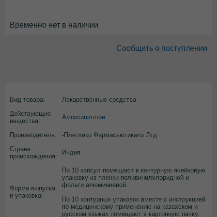
Временно нет в наличии
Сообщить о поступлении
Вид товара:
Лекарственные средства
Действующие
Амоксициллин
вещества:
Производитель:
-Плетхико Фармасьютикалз Лтд
Страна
Индия
происхождения:
По 10 капсул помещают в контурную ячейковую
упаковку из пленки поливинилхлоридной и
фольги алюминиевой.
Форма выпуска
и упаковка:
По 10 контурных упаковок вместе с инструкцией
по медицинскому применению на казахском и
русском языках помещают в картонную пачку.