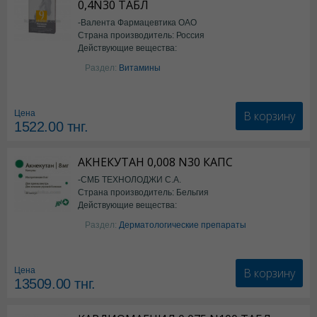
0,4N30 ТАБЛ
-Валента Фармацевтика ОАО
Страна производитель: Россия
Действующие вещества:
фолиевая кислота
Раздел:
Витамины
В корзину
Цена
1522.00
тнг.
АКНЕКУТАН 0,008 N30 КАПС
-СМБ ТЕХНОЛОДЖИ С.А.
Страна производитель: Бельгия
Действующие вещества:
Изотретиноин
Раздел:
Дерматологические препараты
В корзину
Цена
13509.00
тнг.