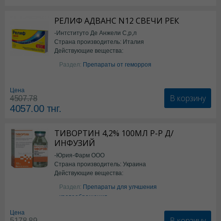
РЕЛИФ АДВАНС N12 СВЕЧИ РЕК
-Интституто Де Анжели С,р,л
Страна производитель: Италия
Действующие вещества:
Бензокаин
Раздел:
Препараты от геморроя
Цена
В корзину
4507.78
4057.00
тнг.
ТИВОРТИН 4,2% 100МЛ Р-Р Д/
ИНФУЗИЙ
-Юрия-Фарм ООО
Страна производитель: Украина
Действующие вещества:
Аргинин
Раздел:
Препараты для улчшения
кровообращения
Цена
В корзину
5178.89