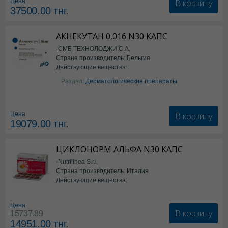
В корзину
Цена
37500.00
тнг.
АКНЕКУТАН 0,016 N30 КАПС
-СМБ ТЕХНОЛОДЖИ С.А.
Страна производитель: Бельгия
Действующие вещества:
Изотретиноин
Раздел:
Дерматологические препараты
В корзину
Цена
19079.00
тнг.
ЦИКЛОНОРМ АЛЬФА N30 КАПС
-Nutrilinea S.r.l
Страна производитель: Италия
Действующие вещества:
*БАД
Цена
В корзину
15737.89
14951.00
тнг.