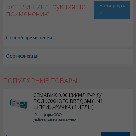
Бетадин инструкция по
применению
Способ применения
Сертификаты
Бетадин в Астане
,
Бетадин в Уральске
,
Бетадин в Актау
,
Бетадин в 
Бетадин в Караганде
ПОПУЛЯРНЫЕ ТОВАРЫ
СЕМАВИК 0,00134/МЛ Р-Р Д/
ПОДКОЖНОГО ВВЕД 3МЛ N1
ШПРИЦ-РУЧКА (4 ИГЛЫ)
-Герофарм ООО
Действующие вещества:
Семаглутид