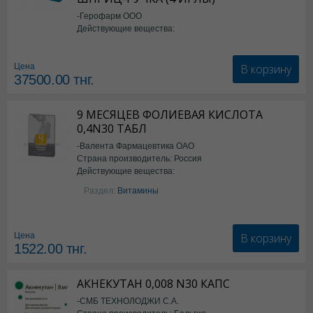
-Герофарм ООО
Действующие вещества:
Семаглутид
В корзину
Цена
37500.00
тнг.
9 МЕСЯЦЕВ ФОЛИЕВАЯ КИСЛОТА
0,4N30 ТАБЛ
-Валента Фармацевтика ОАО
Страна производитель: Россия
Действующие вещества:
фолиевая кислота
Раздел:
Витамины
В корзину
Цена
1522.00
тнг.
АКНЕКУТАН 0,008 N30 КАПС
-СМБ ТЕХНОЛОДЖИ С.А.