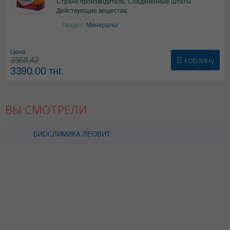
Страна производитель: Соединенные Штаты
Действующие вещества:
Америки
Колекальциферол+Кальция
Раздел:
Минералы
карбонат
Цена
В корзину
3568.42
3390.00
тнг.
ВЫ СМОТРЕЛИ
БИОСЛИМИКА ЛЕОВИТ
БАТОНЧИК ФРУКТ
ЯБЛОЧНЫЙ ШТРУДЕЛЬ
30,0