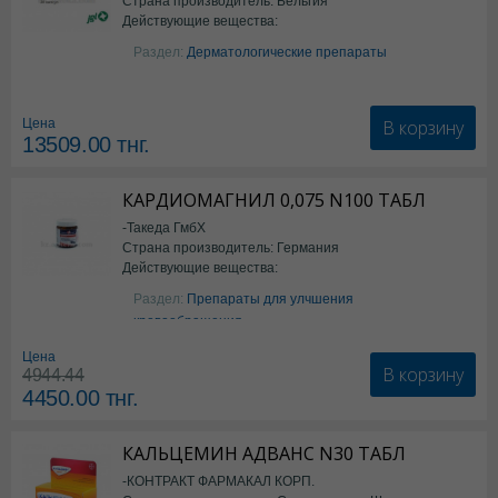
Страна производитель: Бельгия
Действующие вещества:
Изотретиноин
Раздел:
Дерматологические препараты
В корзину
Цена
13509.00
тнг.
КАРДИОМАГНИЛ 0,075 N100 ТАБЛ
-Такеда ГмбХ
Страна производитель: Германия
Действующие вещества:
ацетилсалициловая кислота
Раздел:
Препараты для улчшения
кровообращения
Цена
В корзину
4944.44
4450.00
тнг.
КАЛЬЦЕМИН АДВАНС N30 ТАБЛ
-КОНТРАКТ ФАРМАКАЛ КОРП.