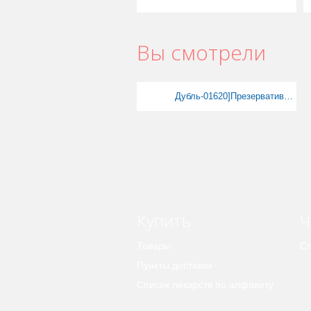
Вы смотрели
Дубль-01620]Презервативы Durex Classic №12
Купить
Ч
Товары
Ст
Пункты доставки
Список лекарств по алфавиту