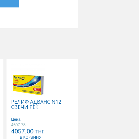
РЕЛИФ АДВАНС N12
ТИВОРТИН 4,2% 100
СВЕЧИ РЕК
Р-Р Д/ИНФУЗИЙ
Цена
Цена
4507.78
5178.89
4057.00
тнг.
4661.00
тнг.
В КОРЗИНУ
В КОРЗИНУ