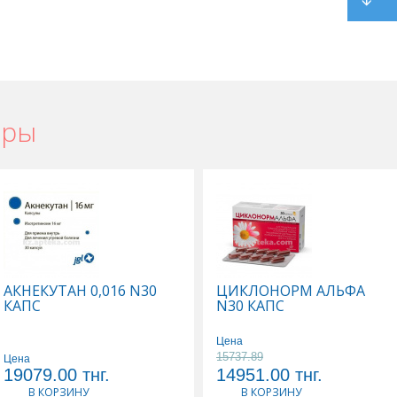
ары
АКНЕКУТАН 0,016 N30
ЦИКЛОНОРМ АЛЬФА
КАПС
N30 КАПС
Цена
15737.89
Цена
19079.00
тнг.
14951.00
тнг.
В КОРЗИНУ
В КОРЗИНУ