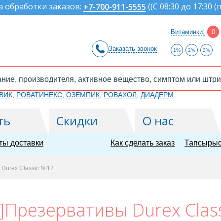
а обработки заказов:
(
(С 08:30 до 17:30 (
+7-700-911-5555
Витаминки:
0
Заказать звонок
1%
2%
3%
ВИК
,
РОВАТИНЕКС
,
ОЗЕМПИК
,
РОВАХОЛ
,
ДИАДЕРМ
ть
Скидки
О нас
ты доставки
Как сделать заказ
Тапсырыс
 Durex Classic №12
]Презервативы Durex Clas