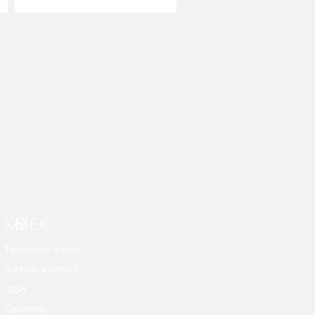
КӨМЕК
Тапсырыс жасау
Жеткізу ережесі
Іздеу
Сұрақтар