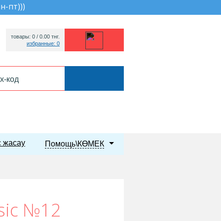
пн-пт))
)
товары: 0 /
0.00
тнг.
избранные: 0
 жасау
Помощь\КӨМЕК
sic №12