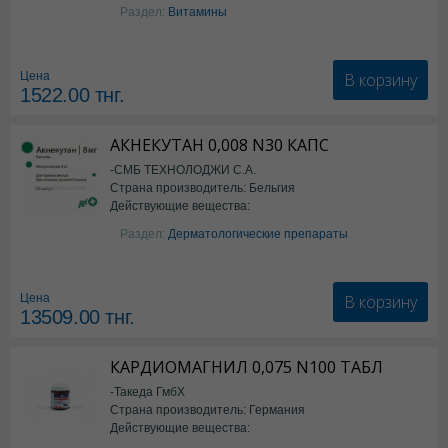
фолиевая кислота
Раздел:
Витамины
В корзину
Цена
1522.00
тнг.
АКНЕКУТАН 0,008 N30 КАПС
-СМБ ТЕХНОЛОДЖИ С.А.
Страна производитель: Бельгия
Действующие вещества:
Изотретиноин
Раздел:
Дерматологические препараты
В корзину
Цена
13509.00
тнг.
КАРДИОМАГНИЛ 0,075 N100 ТАБЛ
-Такеда ГмбХ
Страна производитель: Германия
Действующие вещества:
ацетилсалициловая кислота