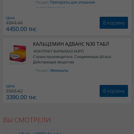
Раздел:
Препараты для улчшения
кровообращения
Цена
В корзину
4944.44
4450.00
тнг.
КАЛЬЦЕМИН АДВАНС N30 ТАБЛ
-КОНТРАКТ ФАРМАКАЛ КОРП.
Страна производитель: Соединенные Штаты
Действующие вещества:
Америки
Колекальциферол+Кальция
Раздел:
Минералы
карбонат
Цена
В корзину
3568.42
3390.00
тнг.
ВЫ СМОТРЕЛИ