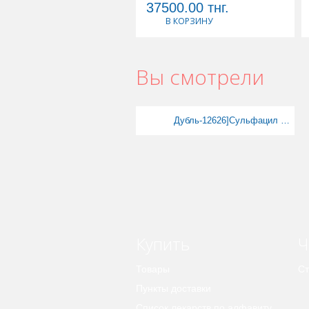
37500.00
тнг.
В КОРЗИНУ
Вы смотрели
Дубль-12626]Сульфацил натрия гл кап 30% 10мл Фарма
Купить
Ч
Товары
Ст
Пункты доставки
Список лекарств по алфавиту