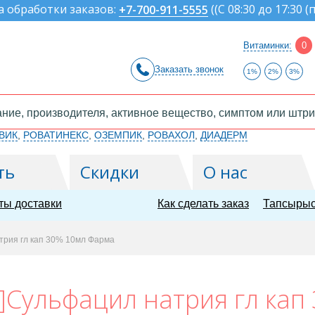
а обработки заказов:
(
(С 08:30 до 17:30 (
+7-700-911-5555
Витаминки:
0
Заказать звонок
1%
2%
3%
ВИК
,
РОВАТИНЕКС
,
ОЗЕМПИК
,
РОВАХОЛ
,
ДИАДЕРМ
ть
Скидки
О нас
ты доставки
Как сделать заказ
Тапсырыс
трия гл кап 30% 10мл Фарма
]Сульфацил натрия гл кап