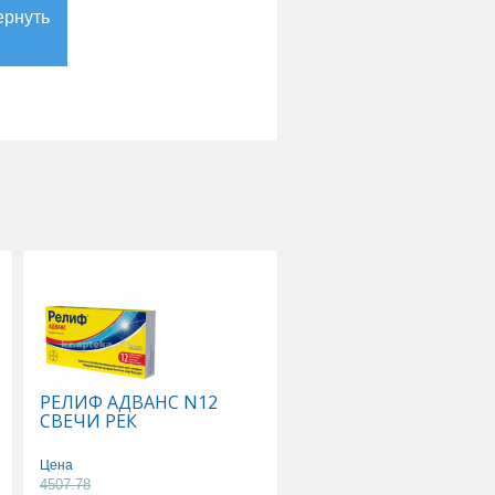
РЕЛИФ АДВАНС N12
ТИВОРТИН 4,2% 100
СВЕЧИ РЕК
Р-Р Д/ИНФУЗИЙ
Цена
Цена
4507.78
5178.89