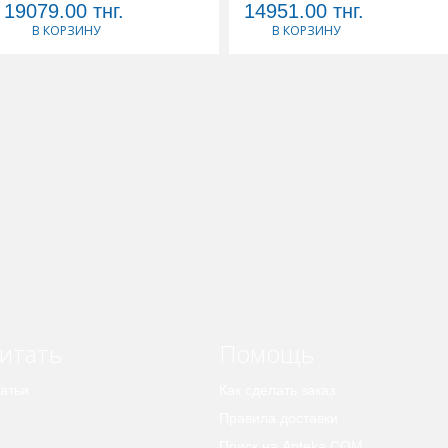
19079.00
тнг.
14951.00
тнг.
В КОРЗИНУ
В КОРЗИНУ
итать
Помощь
атьи
Как сделать заказ
Правила доставки
Поиск на Apteka.COM