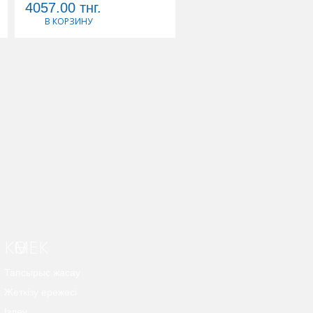
4057.00
тнг.
4661.00
тнг.
В КОРЗИНУ
В КОРЗИНУ
КӨМЕК
Тапсырыс жасау
Жеткізу ережесі
Іздеу