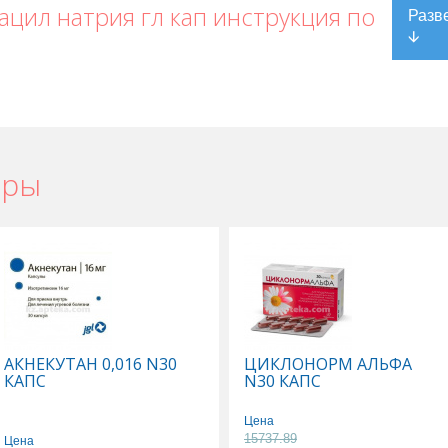
цил натрия гл кап инструкция по
ары
АКНЕКУТАН 0,016 N30
ЦИКЛОНОРМ АЛЬФА
КАПС
N30 КАПС
Цена
15737.89
Цена