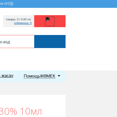
пн-пт))
)
товары: 0 /
0.00
тнг.
избранные: 0
 жасау
Помощь\КӨМЕК
 30% 10мл