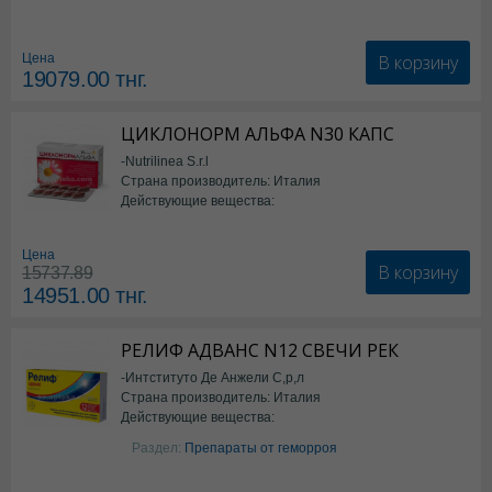
В корзину
Цена
19079.00
тнг.
ЦИКЛОНОРМ АЛЬФА N30 КАПС
-Nutrilinea S.r.l
Страна производитель: Италия
Действующие вещества:
*БАД
Цена
В корзину
15737.89
14951.00
тнг.
РЕЛИФ АДВАНС N12 СВЕЧИ РЕК
-Интституто Де Анжели С,р,л
Страна производитель: Италия
Действующие вещества:
Бензокаин
Раздел:
Препараты от геморроя