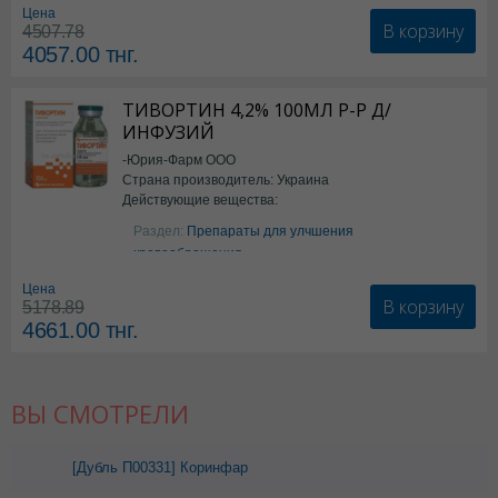
Цена
В корзину
4507.78
4057.00
тнг.
ТИВОРТИН 4,2% 100МЛ Р-Р Д/
ИНФУЗИЙ
-Юрия-Фарм ООО
Страна производитель: Украина
Действующие вещества:
Аргинин
Раздел:
Препараты для улчшения
кровообращения
Цена
В корзину
5178.89
4661.00
тнг.
ВЫ СМОТРЕЛИ
[Дубль П00331] Коринфар
ретард табл 20мг №30