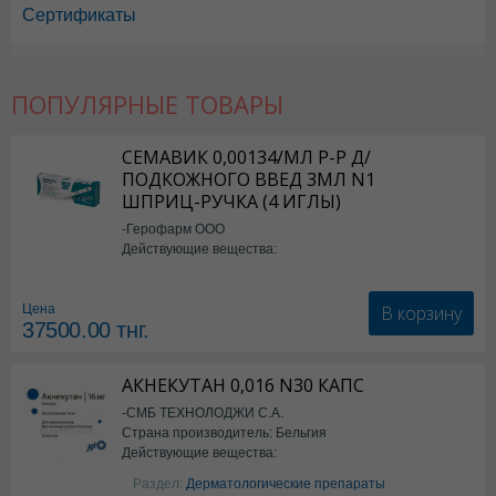
Сертификаты
ПОПУЛЯРНЫЕ ТОВАРЫ
СЕМАВИК 0,00134/МЛ Р-Р Д/
ПОДКОЖНОГО ВВЕД 3МЛ N1
ШПРИЦ-РУЧКА (4 ИГЛЫ)
-Герофарм ООО
Действующие вещества:
Семаглутид
В корзину
Цена
37500.00
тнг.
АКНЕКУТАН 0,016 N30 КАПС
-СМБ ТЕХНОЛОДЖИ С.А.
Страна производитель: Бельгия
Действующие вещества:
Изотретиноин
Раздел:
Дерматологические препараты