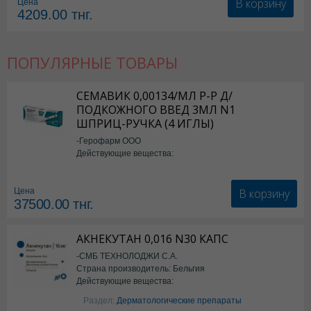
В корзину
Цена
4209.00
тнг.
ПОПУЛЯРНЫЕ ТОВАРЫ
СЕМАВИК 0,00134/МЛ Р-Р Д/
ПОДКОЖНОГО ВВЕД 3МЛ N1
ШПРИЦ-РУЧКА (4 ИГЛЫ)
-Герофарм ООО
Действующие вещества:
Семаглутид
В корзину
Цена
37500.00
тнг.
АКНЕКУТАН 0,016 N30 КАПС
-СМБ ТЕХНОЛОДЖИ С.А.
Страна производитель: Бельгия
Действующие вещества:
Изотретиноин
Раздел:
Дерматологические препараты