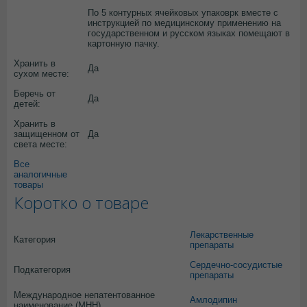
По 5 контурных ячейковых упаковрк вместе с
инструкцией по медицинскому применению на
государственном и русском языках помещают в
картонную пачку.
Хранить в
Да
сухом месте:
Беречь от
Да
детей:
Хранить в
защищенном от
Да
света месте:
Все
аналогичные
товары
Коротко о товаре
Лекарственные
Категория
препараты
Сердечно-сосудистые
Подкатегория
препараты
Международное непатентованное
Амлодипин
наименование (МНН)