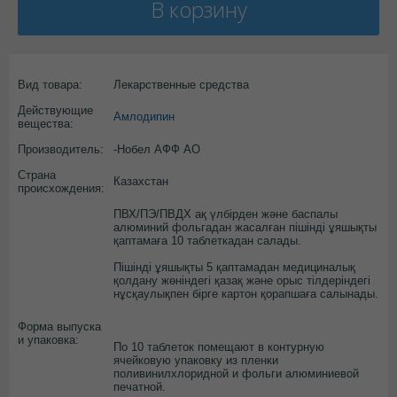
В корзину
Вид товара:
Лекарственные средства
Действующие
Амлодипин
вещества:
Производитель:
-Нобел АФФ АО
Страна
Казахстан
происхождения:
ПВХ/ПЭ/ПВДХ ақ үлбірден және баспалы
алюминий фольгадан жасалған пішінді ұяшықты
қаптамаға 10 таблеткадан салады.
Пішінді ұяшықты 5 қаптамадан медициналық
қолдану жөніндегі қазақ және орыс тілдеріндегі
нұсқаулықпен бірге картон қорапшаға салынады.
Форма выпуска
и упаковка:
По 10 таблеток помещают в контурную
ячейковую упаковку из пленки
поливинилхлоридной и фольги алюминиевой
печатной.