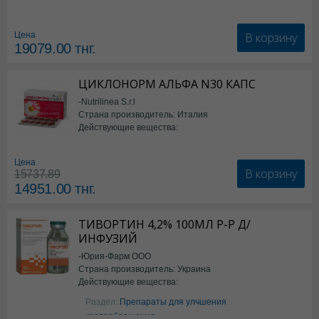
В корзину
Цена
19079.00
тнг.
ЦИКЛОНОРМ АЛЬФА N30 КАПС
-Nutrilinea S.r.l
Страна производитель: Италия
Действующие вещества:
*БАД
Цена
В корзину
15737.89
14951.00
тнг.
ТИВОРТИН 4,2% 100МЛ Р-Р Д/
ИНФУЗИЙ
-Юрия-Фарм ООО
Страна производитель: Украина
Действующие вещества:
Аргинин
Раздел:
Препараты для улчшения
кровообращения