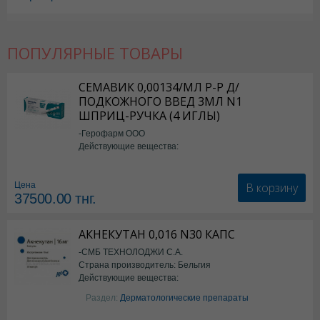
ПОПУЛЯРНЫЕ ТОВАРЫ
СЕМАВИК 0,00134/МЛ Р-Р Д/
ПОДКОЖНОГО ВВЕД 3МЛ N1
ШПРИЦ-РУЧКА (4 ИГЛЫ)
-Герофарм ООО
Действующие вещества:
Семаглутид
В корзину
Цена
37500.00
тнг.
АКНЕКУТАН 0,016 N30 КАПС
-СМБ ТЕХНОЛОДЖИ С.А.
Страна производитель: Бельгия
Действующие вещества:
Изотретиноин
Раздел:
Дерматологические препараты