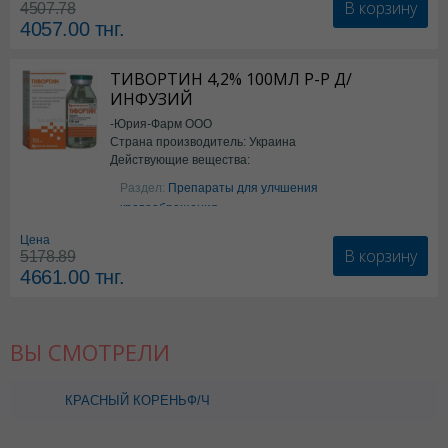
В корзину
4507.78
4057.00
тнг.
ТИВОРТИН 4,2% 100МЛ Р-Р Д/
ИНФУЗИЙ
-Юрия-Фарм ООО
Страна производитель: Украина
Действующие вещества:
Аргинин
Раздел:
Препараты для улчшения
кровообращения
Цена
В корзину
5178.89
4661.00
тнг.
ВЫ СМОТРЕЛИ
КРАСНЫЙ КОРЕНЬФ/Ч
30,0 БЕЛЛА