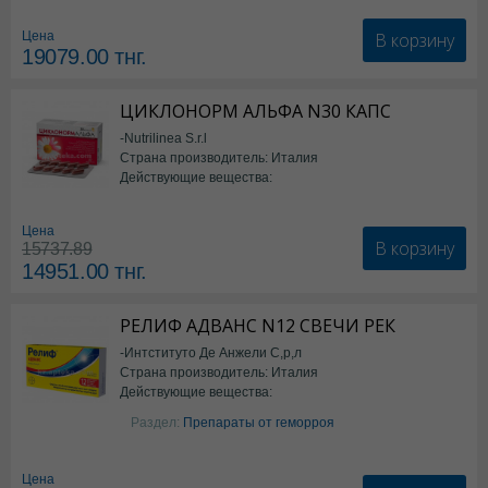
В корзину
Цена
19079.00
тнг.
ЦИКЛОНОРМ АЛЬФА N30 КАПС
-Nutrilinea S.r.l
Страна производитель: Италия
Действующие вещества:
*БАД
Цена
В корзину
15737.89
14951.00
тнг.
РЕЛИФ АДВАНС N12 СВЕЧИ РЕК
-Интституто Де Анжели С,р,л
Страна производитель: Италия
Действующие вещества:
Бензокаин
Раздел:
Препараты от геморроя
Цена