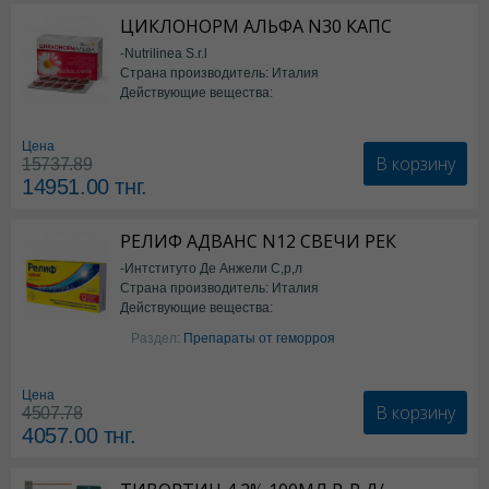
ЦИКЛОНОРМ АЛЬФА N30 КАПС
-Nutrilinea S.r.l
Страна производитель: Италия
Действующие вещества:
*БАД
Цена
В корзину
15737.89
14951.00
тнг.
РЕЛИФ АДВАНС N12 СВЕЧИ РЕК
-Интституто Де Анжели С,р,л
Страна производитель: Италия
Действующие вещества:
Бензокаин
Раздел:
Препараты от геморроя
Цена
В корзину
4507.78
4057.00
тнг.