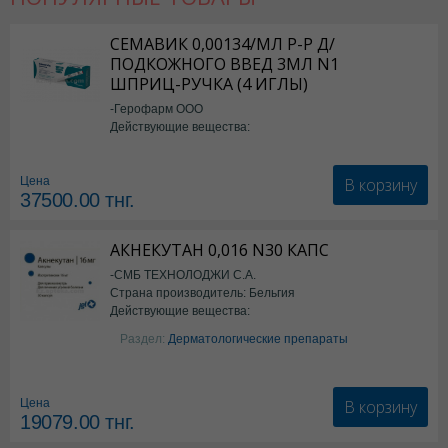
СЕМАВИК 0,00134/МЛ Р-Р Д/
ПОДКОЖНОГО ВВЕД 3МЛ N1
ШПРИЦ-РУЧКА (4 ИГЛЫ)
-Герофарм ООО
Действующие вещества:
Семаглутид
В корзину
Цена
37500.00
тнг.
АКНЕКУТАН 0,016 N30 КАПС
-СМБ ТЕХНОЛОДЖИ С.А.
Страна производитель: Бельгия
Действующие вещества:
Изотретиноин
Раздел:
Дерматологические препараты
В корзину
Цена
19079.00
тнг.