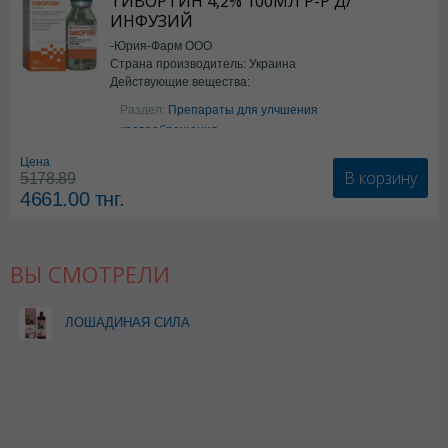
ТИВОРТИН 4,2% 100МЛ Р-Р Д/
ИНФУЗИЙ
-Юрия-Фарм ООО
Страна производитель: Украина
Действующие вещества:
Аргинин
Раздел:
Препараты для улчшения
кровообращения
Цена
В корзину
5178.89
4661.00
тнг.
ВЫ СМОТРЕЛИ
ЛОШАДИНАЯ СИЛА
ШАМПУНЬ Д/ОКРАШ
ПОВРЕЖДЕННЫХ ВОЛОС
500МЛ