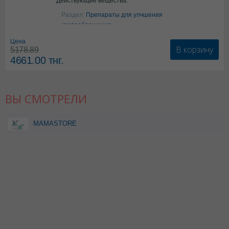
Действующие вещества:
Аргинин
Раздел:
Препараты для улчшения
кровообращения
Цена
В корзину
5178.89
4661.00
тнг.
ВЫ СМОТРЕЛИ
MAMASTORE
БУТЫЛОЧКА С РУЧНЫМ
МОЛОКООТСОСОМ В
НАБОРЕ PMP1