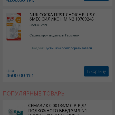
4200.00
тнг.
NUK СОСКА FIRST CHOICE PLUS 0-
6МЕС СИЛИКОН M N2 10709245
-MAPA GmbH
Страна производитель: Германия
Раздел:
Пустышки/соски/прорезыватели
В корзину
Цена
4600.00
тнг.
ПОПУЛЯРНЫЕ ТОВАРЫ
СЕМАВИК 0,00134/МЛ Р-Р Д/
ПОДКОЖНОГО ВВЕД 3МЛ N1