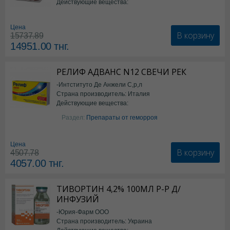
Действующие вещества:
*БАД
Цена
В корзину
15737.89
14951.00
тнг.
РЕЛИФ АДВАНС N12 СВЕЧИ РЕК
-Интституто Де Анжели С,р,л
Страна производитель: Италия
Действующие вещества:
Бензокаин
Раздел:
Препараты от геморроя
Цена
В корзину
4507.78
4057.00
тнг.
ТИВОРТИН 4,2% 100МЛ Р-Р Д/
ИНФУЗИЙ
-Юрия-Фарм ООО
Страна производитель: Украина