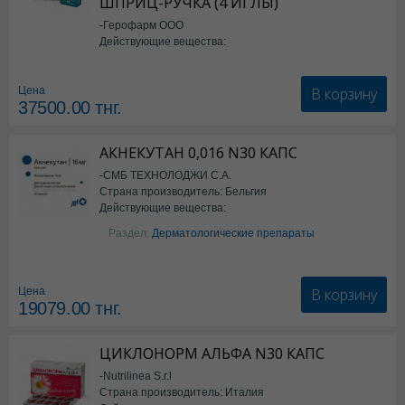
ШПРИЦ-РУЧКА (4 ИГЛЫ)
-Герофарм ООО
Действующие вещества:
Семаглутид
В корзину
Цена
37500.00
тнг.
АКНЕКУТАН 0,016 N30 КАПС
-СМБ ТЕХНОЛОДЖИ С.А.
Страна производитель: Бельгия
Действующие вещества:
Изотретиноин
Раздел:
Дерматологические препараты
В корзину
Цена
19079.00
тнг.
ЦИКЛОНОРМ АЛЬФА N30 КАПС
-Nutrilinea S.r.l
Страна производитель: Италия