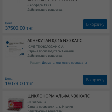
-Герофарм ООО
Действующие вещества:
Семаглутид
В корзину
Цена
37500.00
тнг.
АКНЕКУТАН 0,016 N30 КАПС
-СМБ ТЕХНОЛОДЖИ С.А.
Страна производитель: Бельгия
Действующие вещества:
Изотретиноин
Раздел:
Дерматологические препараты
В корзину
Цена
19079.00
тнг.
ЦИКЛОНОРМ АЛЬФА N30 КАПС
-Nutrilinea S.r.l
Страна производитель: Италия
Действующие вещества: