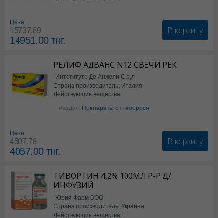
*БАД
Цена
В корзину
15737.89
14951.00
тнг.
РЕЛИФ АДВАНС N12 СВЕЧИ РЕК
-Интституто Де Анжели С,р,л
Страна производитель: Италия
Действующие вещества:
Бензокаин
Раздел:
Препараты от геморроя
Цена
В корзину
4507.78
4057.00
тнг.
ТИВОРТИН 4,2% 100МЛ Р-Р Д/
ИНФУЗИЙ
-Юрия-Фарм ООО
Страна производитель: Украина
Действующие вещества: