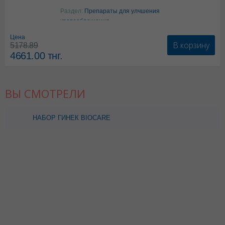
Аргинин
Раздел:
Препараты для улчшения
кровообращения
Цена
В корзину
5178.89
4661.00
тнг.
ВЫ СМОТРЕЛИ
НАБОР ГИНЕК BIOCARE
GYNAECOLOGICAL
BUDGET S ТИП 4