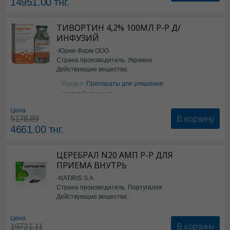
14951.00
тнг.
ТИВОРТИН 4,2% 100МЛ Р-Р Д/
ИНФУЗИЙ
-Юрия-Фарм ООО
Страна производитель: Украина
Действующие вещества:
Аргинин
Раздел:
Препараты для улчшения
кровообращения
Цена
В корзину
5178.89
4661.00
тнг.
ЦЕРЕБРАЛ N20 АМП Р-Р ДЛЯ
ПРИЕМА ВНУТРЬ
-NATIRIS S.A
Страна производитель: Португалия
Действующие вещества:
*БАД
Цена
В корзину
19721.11