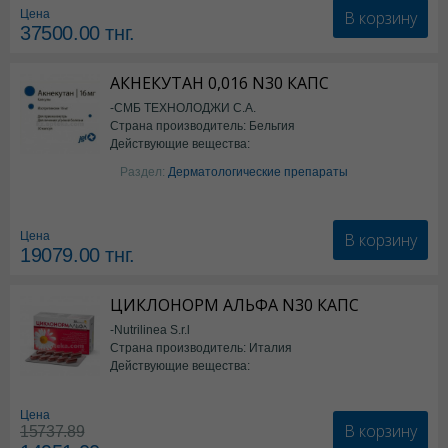
В корзину
Цена
37500.00
тнг.
АКНЕКУТАН 0,016 N30 КАПС
-СМБ ТЕХНОЛОДЖИ С.А.
Страна производитель: Бельгия
Действующие вещества:
Изотретиноин
Раздел:
Дерматологические препараты
В корзину
Цена
19079.00
тнг.
ЦИКЛОНОРМ АЛЬФА N30 КАПС
-Nutrilinea S.r.l
Страна производитель: Италия
Действующие вещества:
*БАД
Цена
В корзину
15737.89