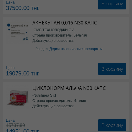
В корзину
Цена
37500.00
тнг.
АКНЕКУТАН 0,016 N30 КАПС
-СМБ ТЕХНОЛОДЖИ С.А.
Страна производитель: Бельгия
Действующие вещества:
Изотретиноин
Раздел:
Дерматологические препараты
В корзину
Цена
19079.00
тнг.
ЦИКЛОНОРМ АЛЬФА N30 КАПС
-Nutrilinea S.r.l
Страна производитель: Италия
Действующие вещества:
*БАД
Цена
В корзину
15737.89
14951.00
тнг.