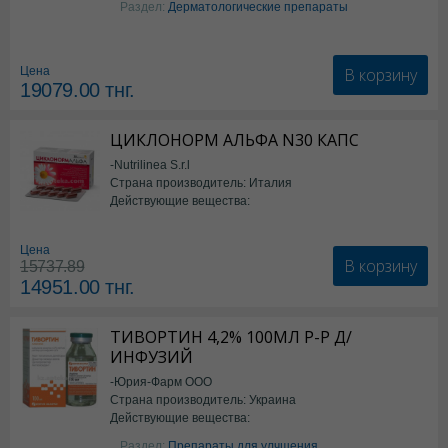
Раздел:
Дерматологические препараты
В корзину
Цена
19079.00
тнг.
ЦИКЛОНОРМ АЛЬФА N30 КАПС
-Nutrilinea S.r.l
Страна производитель: Италия
Действующие вещества:
*БАД
Цена
В корзину
15737.89
14951.00
тнг.
ТИВОРТИН 4,2% 100МЛ Р-Р Д/
ИНФУЗИЙ
-Юрия-Фарм ООО
Страна производитель: Украина
Действующие вещества:
Аргинин
Раздел:
Препараты для улчшения