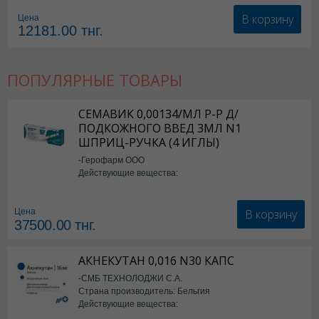
В корзину
Цена
12181.00
тнг.
ПОПУЛЯРНЫЕ ТОВАРЫ
СЕМАВИК 0,00134/МЛ Р-Р Д/
ПОДКОЖНОГО ВВЕД 3МЛ N1
ШПРИЦ-РУЧКА (4 ИГЛЫ)
-Герофарм ООО
Действующие вещества:
Семаглутид
В корзину
Цена
37500.00
тнг.
АКНЕКУТАН 0,016 N30 КАПС
-СМБ ТЕХНОЛОДЖИ С.А.
Страна производитель: Бельгия
Действующие вещества:
Изотретиноин