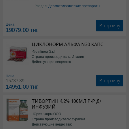
Изотретиноин
Раздел:
Дерматологические препараты
В корзину
Цена
19079.00
тнг.
ЦИКЛОНОРМ АЛЬФА N30 КАПС
-Nutrilinea S.r.l
Страна производитель: Италия
Действующие вещества:
*БАД
Цена
В корзину
15737.89
14951.00
тнг.
ТИВОРТИН 4,2% 100МЛ Р-Р Д/
ИНФУЗИЙ
-Юрия-Фарм ООО
Страна производитель: Украина
Действующие вещества: