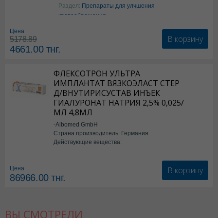
Аргинин
Раздел:
Препараты для улчшения
кровообращения
Цена
В корзину
5178.89
4661.00
тнг.
ФЛЕКСОТРОН УЛЬТРА
ИМПЛАНТАТ ВЯЗКОЭЛАСТ СТЕР
Д/ВНУТИРИСУСТАВ ИНЪЕК
ГИАЛУРОНАТ НАТРИЯ 2,5% 0,025/
МЛ 4,8МЛ
-Albomed GmbH
Страна производитель: Германия
Действующие вещества:
*мед.изделия
В корзину
Цена
86966.00
тнг.
ВЫ СМОТРЕЛИ