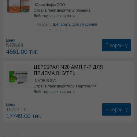
-Юрия-Фарм ООО
Страна производитель: Украина
Действующие вещества:
Аргинин
Раздел:
Препараты для улчшения
кровообращения
Цена
В корзину
5178.89
4661.00
тнг.
ЦЕРЕБРАЛ N20 АМП Р-Р ДЛЯ
ПРИЕМА ВНУТРЬ
-NATIRIS S.A
Страна производитель: Португалия
Действующие вещества:
*БАД
Цена
В корзину
19721.11
17749.00
тнг.