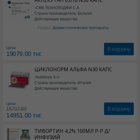
АКНЕКУТАН 0,016 N30 КАПС
-СМБ ТЕХНОЛОДЖИ С.А.
Страна производитель: Бельгия
Действующие вещества:
Изотретиноин
Раздел:
Дерматологические препараты
В корзину
Цена
19079.00
тнг.
ЦИКЛОНОРМ АЛЬФА N30 КАПС
-Nutrilinea S.r.l
Страна производитель: Италия
Действующие вещества:
*БАД
Цена
В корзину
15737.89
14951.00
тнг.
ТИВОРТИН 4,2% 100МЛ Р-Р Д/
ИНФУЗИЙ