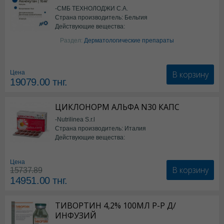
-СМБ ТЕХНОЛОДЖИ С.А.
Страна производитель: Бельгия
Действующие вещества:
Изотретиноин
Раздел:
Дерматологические препараты
В корзину
Цена
19079.00
тнг.
ЦИКЛОНОРМ АЛЬФА N30 КАПС
-Nutrilinea S.r.l
Страна производитель: Италия
Действующие вещества:
*БАД
Цена
В корзину
15737.89
14951.00
тнг.
ТИВОРТИН 4,2% 100МЛ Р-Р Д/
ИНФУЗИЙ