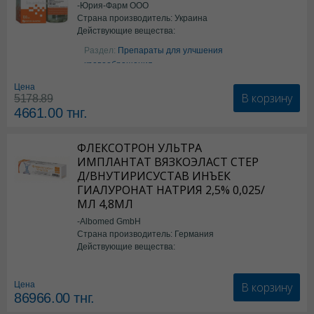
-Юрия-Фарм ООО
Страна производитель: Украина
Действующие вещества:
Аргинин
Раздел:
Препараты для улчшения
кровообращения
Цена
В корзину
5178.89
4661.00
тнг.
ФЛЕКСОТРОН УЛЬТРА
ИМПЛАНТАТ ВЯЗКОЭЛАСТ СТЕР
Д/ВНУТИРИСУСТАВ ИНЪЕК
ГИАЛУРОНАТ НАТРИЯ 2,5% 0,025/
МЛ 4,8МЛ
-Albomed GmbH
Страна производитель: Германия
Действующие вещества:
*мед.изделия
В корзину
Цена
86966.00
тнг.