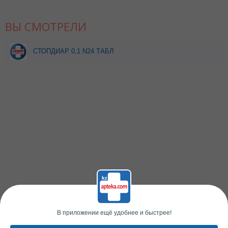
ВЫ СМОТРЕЛИ
СТОПДИАР 0,1 N24 ТАБЛ
П/О при покупке 2 уп
скидка 2%
В приложении ещё удобнее и быстрее!