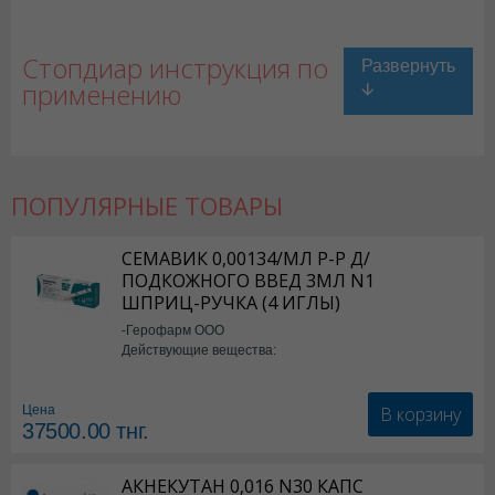
Стопдиар инструкция по
применению
ПОПУЛЯРНЫЕ ТОВАРЫ
СЕМАВИК 0,00134/МЛ Р-Р Д/
Стопдиар в Астане
,
Стопдиар в Уральске
,
Стопдиар в Актау
,
Стопдиа
ПОДКОЖНОГО ВВЕД 3МЛ N1
Стопдиар в Караганде
ШПРИЦ-РУЧКА (4 ИГЛЫ)
-Герофарм ООО
Действующие вещества:
Семаглутид
В корзину
Цена
37500.00
тнг.
АКНЕКУТАН 0,016 N30 КАПС