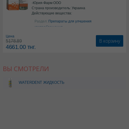
-Юрия-Фарм ООО
Страна производитель: Украина
Действующие вещества:
Аргинин
Раздел:
Препараты для улчшения
кровообращения
Цена
В корзину
5178.89
4661.00
тнг.
ВЫ СМОТРЕЛИ
WATERDENT ЖИДКОСТЬ
Д/
ИРРИГАТОРА+ОПОЛАСКИВАТЕЛЬ
АНТИ-КАРИЕС TEENS
500МЛ