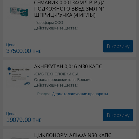
СЕМАВИК 0,00134/МЛ Р-Р Д/
ПОДКОЖНОГО ВВЕД 3МЛ N1
ШПРИЦ-РУЧКА (4 ИГЛЫ)
-Герофарм ООО
Действующие вещества:
Семаглутид
В корзину
Цена
37500.00
тнг.
АКНЕКУТАН 0,016 N30 КАПС
-СМБ ТЕХНОЛОДЖИ С.А.
Страна производитель: Бельгия
Действующие вещества:
Изотретиноин
Раздел:
Дерматологические препараты
В корзину
Цена
19079.00
тнг.
ЦИКЛОНОРМ АЛЬФА N30 КАПС