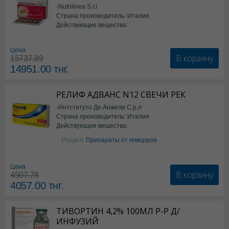
-Nutrilinea S.r.l
Страна производитель: Италия
Действующие вещества:
*БАД
Цена
В корзину
15737.89
14951.00
тнг.
РЕЛИФ АДВАНС N12 СВЕЧИ РЕК
-Интституто Де Анжели С,р,л
Страна производитель: Италия
Действующие вещества:
Бензокаин
Раздел:
Препараты от геморроя
Цена
В корзину
4507.78
4057.00
тнг.
ТИВОРТИН 4,2% 100МЛ Р-Р Д/
ИНФУЗИЙ