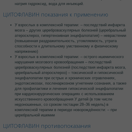
натрия гидроксид, вода для инъекций.
ЦИТОФЛАВИН показания к применению
У взрослых в комплексной терапии: – последствий инфаркта
мозга – других цереброваскулярных болезней (церебральный
атеросклероз, гипертензивная энцефалопатия) – неврастении
(повышенная раздражительность, утомляемость, утрата
способности к длительному умственному и физическому
напряжению)
У взрослых в комплексной терапии: – острого ишемического
нарушения мозгового кровообращения – последствий
цереброваскулярных болезней (последствия инфаркта мозга,
церебральный атеросклероз) – токсической и гипоксической
энцефалопатии при острых и хронических отравлениях,
эндотоксикозах, посленаркозном угнетении сознания, а также
для профилактики и лечения гипоксической энцефалопатии
при кардиохирургических операциях с использованием
искусственного кровообращения У детей (в том числе
недоношенных, со сроком гестации 28–36 недель) в
комплексной терапии в периоде новорождённости: – при
церебральной ишемии
ЦИТОФЛАВИН противопоказания