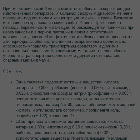
При гипертонической болезни может потребоваться коррекция доз
гипотензивных препаратов. У больных сахарным диабетом лечение
проводить под контролем концентрации глюкозы в крови. Возможно
интенсивное окрашивание мочи в жёлтый цвет. Применение в
периоды беременности и лактации Не рекомендуется принимать при
беременности и в период лактации в связи с отсутствием
клинических данных об эффективности и безопасности препарата в
эти периоды. Особенности влияния лекарственного средства на
способность управлять транспортным средством и другими
потенциально опасными механизмами Не влияет на способность
управлять транспортным средством и другими потенциально
опасными механизмами.
Состав
Одна таблетка содержит активные вещества: кислота
янтарная – 0,300 г, рибоксин (инозин) – 0,050 г, никотинамид –
0,025 г, рибофлавина фосфат натрия (рибофлавин) – 0,005 г;
вспомогательные вещества: повидон, кальция стеарат,
гипромеллоза, полисорбат-80; состав оболочки: метакриловой
кислоты и этилакрилата сополимер, пропиленгликоль,
азорубин (Е 122), тропеолин-О.
10 мл препарата содержат активные вещества: кислота
янтарная 1,00 г, никотинамид 0,10 г, рибоксин (инозин) 0,20 г,
рибофлавина фосфат натрия (рибофлавин) 0,02 г;
вспомогательные вещества: N-метилглюкамин (меглюмин),