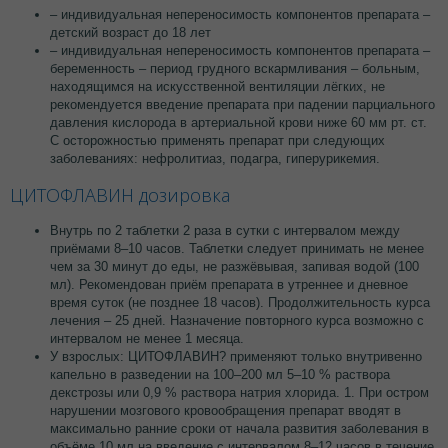
– индивидуальная непереносимость компонентов препарата –
детский возраст до 18 лет
– индивидуальная непереносимость компонентов препарата –
беременность – период грудного вскармливания – больным,
находящимся на искусственной вентиляции лёгких, не
рекомендуется введение препарата при падении парциального
давления кислорода в артериальной крови ниже 60 мм рт. ст.
С осторожностью применять препарат при следующих
заболеваниях: нефролитиаз, подагра, гиперурикемия.
ЦИТОФЛАВИН дозировка
Внутрь по 2 таблетки 2 раза в сутки с интервалом между
приёмами 8–10 часов. Таблетки следует принимать не менее
чем за 30 минут до еды, не разжёвывая, запивая водой (100
мл). Рекомендован приём препарата в утреннее и дневное
время суток (не позднее 18 часов). Продолжительность курса
лечения – 25 дней. Назначение повторного курса возможно с
интервалом не менее 1 месяца.
У взрослых: ЦИТОФЛАВИН? применяют только внутривенно
капельно в разведении на 100–200 мл 5–10 % раствора
декстрозы или 0,9 % раствора натрия хлорида. 1. При остром
нарушении мозгового кровообращения препарат вводят в
максимально ранние сроки от начала развития заболевания в
объёме 10 мл на введение с интервалом 8–12 часов в течение