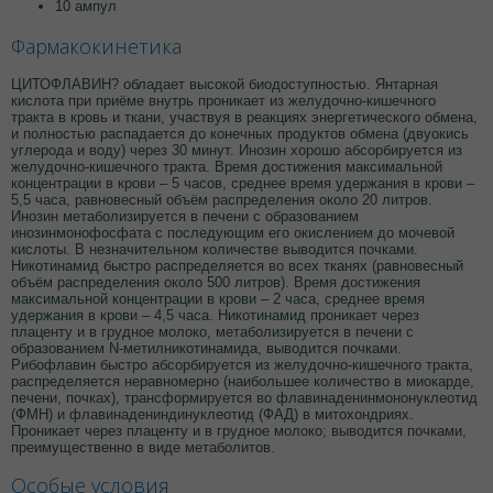
10 ампул
Фармакокинетика
ЦИТОФЛАВИН? обладает высокой биодоступностью. Янтарная
кислота при приёме внутрь проникает из желудочно-кишечного
тракта в кровь и ткани, участвуя в реакциях энергетического обмена,
и полностью распадается до конечных продуктов обмена (двуокись
углерода и воду) через 30 минут. Инозин хорошо абсорбируется из
желудочно-кишечного тракта. Время достижения максимальной
концентрации в крови – 5 часов, среднее время удержания в крови –
5,5 часа, равновесный объём распределения около 20 литров.
Инозин метаболизируется в печени с образованием
инозинмонофосфата с последующим его окислением до мочевой
кислоты. В незначительном количестве выводится почками.
Никотинамид быстро распределяется во всех тканях (равновесный
объём распределения около 500 литров). Время достижения
максимальной концентрации в крови – 2 часа, среднее время
удержания в крови – 4,5 часа. Никотинамид проникает через
плаценту и в грудное молоко, метаболизируется в печени с
образованием N-метилникотинамида, выводится почками.
Рибофлавин быстро абсорбируется из желудочно-кишечного тракта,
распределяется неравномерно (наибольшее количество в миокарде,
печени, почках), трансформируется во флавинаденинмононуклеотид
(ФМН) и флавинадениндинуклеотид (ФАД) в митохондриях.
Проникает через плаценту и в грудное молоко; выводится почками,
преимущественно в виде метаболитов.
Особые условия