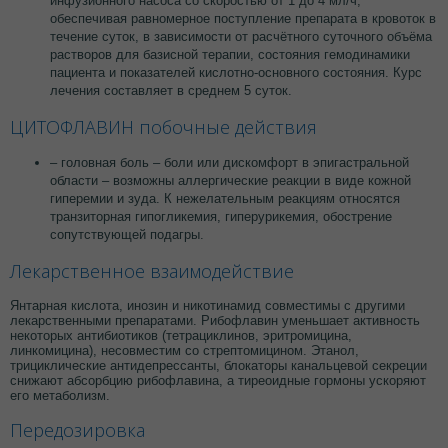
инфузионного насоса со скоростью от 1 до 4 мл/ч,
обеспечивая равномерное поступление препарата в кровоток в
течение суток, в зависимости от расчётного суточного объёма
растворов для базисной терапии, состояния гемодинамики
пациента и показателей кислотно-основного состояния. Курс
лечения составляет в среднем 5 суток.
ЦИТОФЛАВИН побочные действия
– головная боль – боли или дискомфорт в эпигастральной
области – возможны аллергические реакции в виде кожной
гиперемии и зуда. К нежелательным реакциям относятся
транзиторная гипогликемия, гиперурикемия, обострение
сопутствующей подагры.
Лекарственное взаимодействие
Янтарная кислота, инозин и никотинамид совместимы с другими
лекарственными препаратами. Рибофлавин уменьшает активность
некоторых антибиотиков (тетрациклинов, эритромицина,
линкомицина), несовместим со стрептомицином. Этанол,
трициклические антидепрессанты, блокаторы канальцевой секреции
снижают абсорбцию рибофлавина, а тиреоидные гормоны ускоряют
его метаболизм.
Передозировка