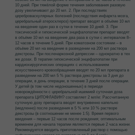
10 дней. При тяжёлой форме течения заболевания разовую
дозу увеличивают до 20 мл. 2. При последствиях
цереброваскулярных болезней (последствия инфаркта мозга,
церебральный атеросклероз) препарат вводят в объёме 10 мл
на введение один раз в сутки в течение 10 дней. 3. При
токсической и гипоксической энцефалопатии препарат вводят
в объёме 10 мл на введение два раза в сутки с интервалом 8–
12 часов в течение 5 дней. При коматозном состоянии – в
объёме 20 мл на введение в разведении на 200 мл раствора
декстрозы. При посленаркозной депрессии – однократно в тех
же дозах. В терапии гипоксической энцефалопатии при
кардиохирургических операциях с использованием
искусственного кровообращения вводят по 20 мл препарата в
разведении на 200 мл 5 % раствора декстрозы за 3 дня до
операции, в день операции, в течение 3 дней после операции.
У детей (в том числе недоношенных) в периоде
новорождённости с церебральной ишемией суточная доза
препарата ЦИТОФЛАВИН? составляет 2 мл/кг. Рассчитанную
суточную дозу препарата вводят внутривенно капельно
(медленно) после разведения в 5 % или 10 % растворе
декстрозы (в соотношении не менее 1:5). Время первого
введения – первые 12 часов после рождения; оптимальным
временем для начала терапии являются первые 2 часа жизни.
Рекомендуется вводить приготовленный раствор с помощью