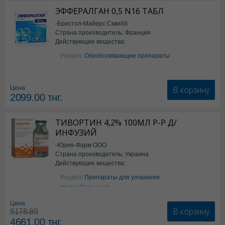
ЭФФЕРАЛГАН 0,5 N16 ТАБЛ
-Бристол-Майерс Сквибб
Страна производитель: Франция
Действующие вещества:
Парацетамол
Раздел:
Обезболивающие препараты
В корзину
Цена
2099.00
тнг.
ТИВОРТИН 4,2% 100МЛ Р-Р Д/
ИНФУЗИЙ
-Юрия-Фарм ООО
Страна производитель: Украина
Действующие вещества:
Аргинин
Раздел:
Препараты для улчшения
кровообращения
Цена
В корзину
5178.89
4661.00
тнг.