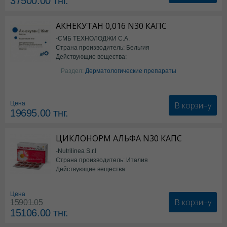
37500.00
тнг.
АКНЕКУТАН 0,016 N30 КАПС
-СМБ ТЕХНОЛОДЖИ С.А.
Страна производитель: Бельгия
Действующие вещества:
Изотретиноин
Раздел:
Дерматологические препараты
В корзину
Цена
19695.00
тнг.
ЦИКЛОНОРМ АЛЬФА N30 КАПС
-Nutrilinea S.r.l
Страна производитель: Италия
Действующие вещества:
*БАД
Цена
В корзину
15901.05
15106.00
тнг.