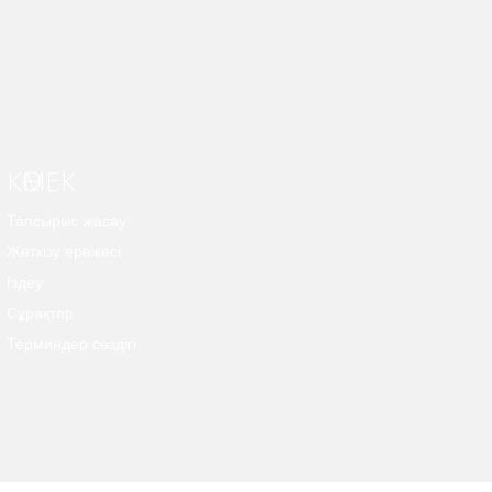
КӨМЕК
Тапсырыс жасау
Жеткізу ережесі
Іздеу
Сұрақтар
Терминдер сөздігі