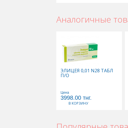
Аналогичные то
Элицея в Астане
,
Элицея в Уральс
Элицея в Караганде
ЭЛИЦЕЯ 0,01 N28 ТАБЛ
П/О
Цена
3998.00
тнг.
В КОРЗИНУ
Популярные тов