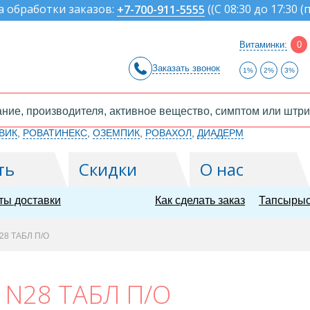
а обработки заказов:
(
(С 08:30 до 17:30 (
+7-700-911-5555
Витаминки:
0
Заказать звонок
1%
2%
3%
ВИК
,
РОВАТИНЕКС
,
ОЗЕМПИК
,
РОВАХОЛ
,
ДИАДЕРМ
ть
Скидки
О нас
ты доставки
Как сделать заказ
Тапсырыс
28 ТАБЛ П/О
 N28 ТАБЛ П/О