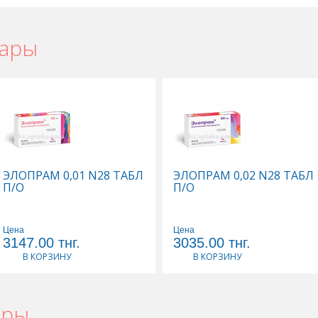
вары
ке
,
Элицея в Актау
,
Элицея в Усть-Каменогорске
,
Элицея в Шымкенте
,
ЭЛОПРАМ 0,01 N28 ТАБЛ
ЭЛОПРАМ 0,02 N28 ТАБЛ
П/О
П/О
Цена
Цена
3147.00
тнг.
3035.00
тнг.
В КОРЗИНУ
В КОРЗИНУ
ары