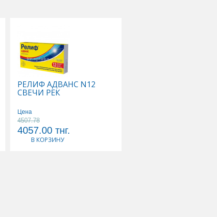
РЕЛИФ АДВАНС N12
ТИВОРТИН 4,2% 100
СВЕЧИ РЕК
Р-Р Д/ИНФУЗИЙ
Цена
Цена
4507.78
5178.89
4057.00
тнг.
4661.00
тнг.
В КОРЗИНУ
В КОРЗИНУ