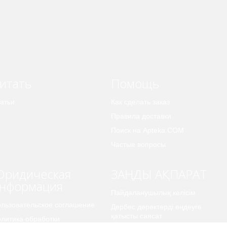
итать
Помощь
атьи
Как сделать заказ
Правила доставки
Поиск на Apteka.COM
Частые вопросы
ридическая
ЗАҢДЫ АҚПАРАТ
нформация
Пайдаланушылық келісім
льзовательское соглашение
Дербес деректерді өңдеуге
қатысты саясат
литика обработки