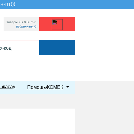
пн-пт))
)
товары: 0 /
0.00
тнг.
избранные: 0
 жасау
Помощь\КӨМЕК