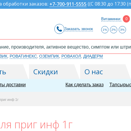
а обработки заказов:
(
(С 08:30 до 17:30 (
+7-700-911-5555
Витаминки:
0
Заказать звонок
1%
2%
3%
ВИК
,
РОВАТИНЕКС
,
ОЗЕМПИК
,
РОВАХОЛ
,
ДИАДЕРМ
ть
Скидки
О нас
ты доставки
Как сделать заказ
Тапсырыс
приг инф 1г
ля приг инф 1г