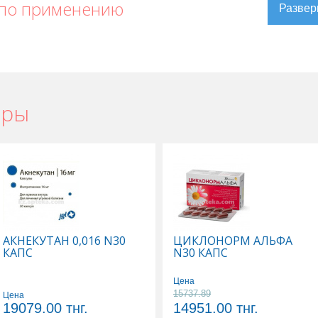
 по применению
ары
е
,
Гемзар в Актау
,
Гемзар в Усть-Каменогорске
,
Гемзар в Шымкенте
,
АКНЕКУТАН 0,016 N30
ЦИКЛОНОРМ АЛЬФА
КАПС
N30 КАПС
Цена
15737.89
Цена
19079.00
тнг.
14951.00
тнг.