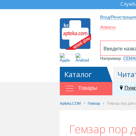
Служб
Вход/Регистрация
Алматы
Например:
СЕМА
Каталог
Чита
Товары
Пунк
Apteka.COM
Гемзар
Гемзар пор для 
Гемзар пор д