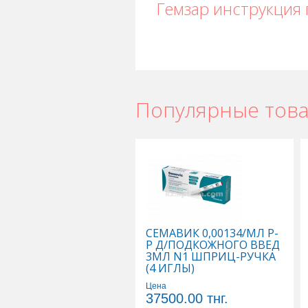
Гемзар инструкция
Популярные тов
Гемзар в Астане
,
Гемзар в Уральск
Гемзар в Караганде
СЕМАВИК 0,00134/МЛ Р-
Р Д/ПОДКОЖНОГО ВВЕД
3МЛ N1 ШПРИЦ-РУЧКА
(4 ИГЛЫ)
Цена
37500.00
тнг.