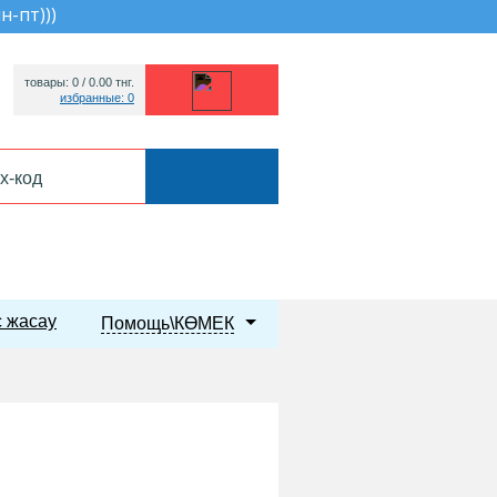
пн-пт))
)
товары: 0 /
0.00
тнг.
избранные: 0
 жасау
Помощь\КӨМЕК