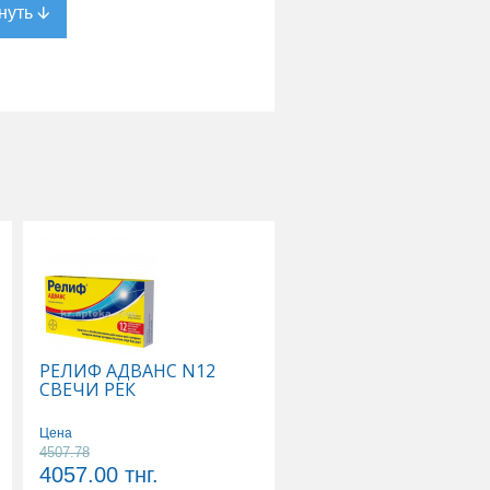
РЕЛИФ АДВАНС N12
ТИВОРТИН 4,2% 100
СВЕЧИ РЕК
Р-Р Д/ИНФУЗИЙ
Цена
Цена
4507.78
5178.89
4057.00
тнг.
4661.00
тнг.