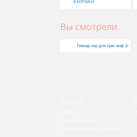
В КОРЗИНУ
Вы смотрели
Гемзар пор для приг инф 1г
Купить
Ч
Товары
Ст
Пункты доставки
Список лекарств по алфавиту