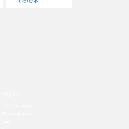
В КОРЗИНУ
В КОРЗИНУ
КӨМЕК
Тапсырыс жасау
Жеткізу ережесі
Іздеу