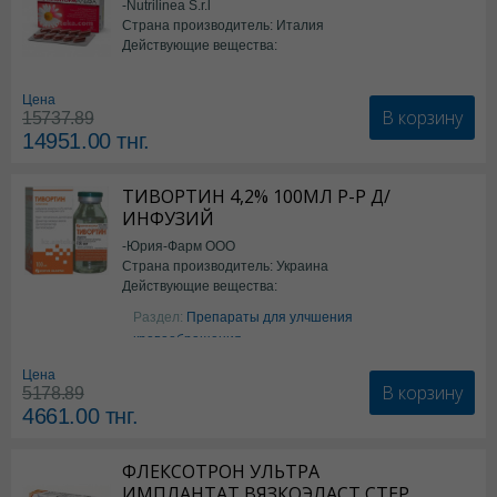
-Nutrilinea S.r.l
Страна производитель: Италия
Действующие вещества:
*БАД
Цена
В корзину
15737.89
14951.00
тнг.
ТИВОРТИН 4,2% 100МЛ Р-Р Д/
ИНФУЗИЙ
-Юрия-Фарм ООО
Страна производитель: Украина
Действующие вещества:
Аргинин
Раздел:
Препараты для улчшения
кровообращения
Цена
В корзину
5178.89
4661.00
тнг.
ФЛЕКСОТРОН УЛЬТРА
ИМПЛАНТАТ ВЯЗКОЭЛАСТ СТЕР