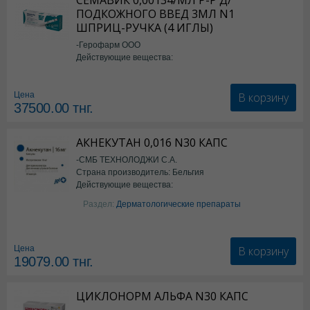
СЕМАВИК 0,00134/МЛ Р-Р Д/
ПОДКОЖНОГО ВВЕД 3МЛ N1
ШПРИЦ-РУЧКА (4 ИГЛЫ)
-Герофарм ООО
Действующие вещества:
Семаглутид
В корзину
Цена
37500.00
тнг.
АКНЕКУТАН 0,016 N30 КАПС
-СМБ ТЕХНОЛОДЖИ С.А.
Страна производитель: Бельгия
Действующие вещества:
Изотретиноин
Раздел:
Дерматологические препараты
В корзину
Цена
19079.00
тнг.
ЦИКЛОНОРМ АЛЬФА N30 КАПС