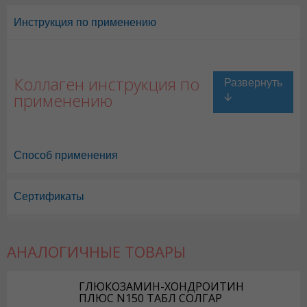
Инструкция по применению
Коллаген инструкция по
применению
Способ применения
Сертификаты
Коллаген в Астане
,
Коллаген в Уральске
,
Коллаген в Актау
,
Коллаге
Коллаген в Караганде
АНАЛОГИЧНЫЕ ТОВАРЫ
ГЛЮКОЗАМИН-ХОНДРОИТИН
ПЛЮС N150 ТАБЛ СОЛГАР