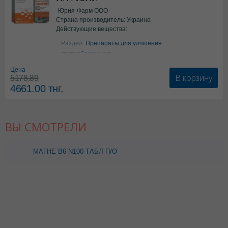
-Юрия-Фарм ООО
Страна производитель: Украина
Действующие вещества:
Аргинин
Раздел:
Препараты для улчшения
кровообращения
Цена
В корзину
5178.89
4661.00
тнг.
ВЫ СМОТРЕЛИ
МАГНЕ В6 N100 ТАБЛ П/О