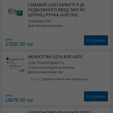
СЕМАВИК 0,00134/МЛ Р-Р Д/
ПОДКОЖНОГО ВВЕД 3МЛ N1
ШПРИЦ-РУЧКА (4 ИГЛЫ)
-Герофарм ООО
Действующие вещества:
Семаглутид
В корзину
Цена
37500.00
тнг.
АКНЕКУТАН 0,016 N30 КАПС
-СМБ ТЕХНОЛОДЖИ С.А.
Страна производитель: Бельгия
Действующие вещества:
Изотретиноин
Раздел:
Дерматологические препараты
В корзину
Цена
19079.00
тнг.
ЦИКЛОНОРМ АЛЬФА N30 КАПС