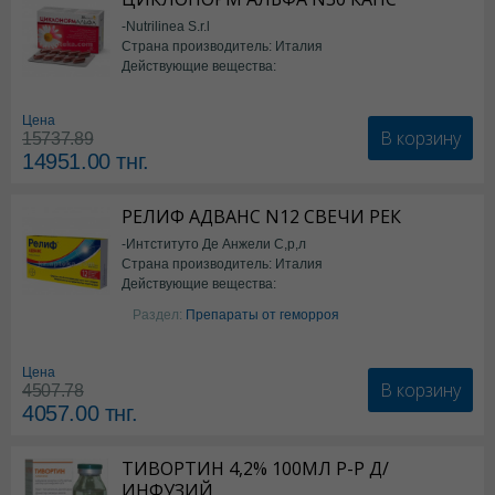
-Nutrilinea S.r.l
Страна производитель: Италия
Действующие вещества:
*БАД
Цена
В корзину
15737.89
14951.00
тнг.
РЕЛИФ АДВАНС N12 СВЕЧИ РЕК
-Интституто Де Анжели С,р,л
Страна производитель: Италия
Действующие вещества:
Бензокаин
Раздел:
Препараты от геморроя
Цена
В корзину
4507.78
4057.00
тнг.
ТИВОРТИН 4,2% 100МЛ Р-Р Д/
ИНФУЗИЙ