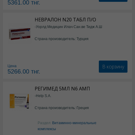
5361.00
тнг.
НЕВРАЛОН N20 ТАБЛ П/О
-Уорлд Медицин Илач Сан.ве Тидж А.Ш
Страна производитель: Турция
В корзину
Цена
5266.00
тнг.
РЕГИМЕД 5МЛ N6 АМП
-Help S.A.
Страна производитель: Греция
Раздел:
Витаминно-минеральные
комплексы