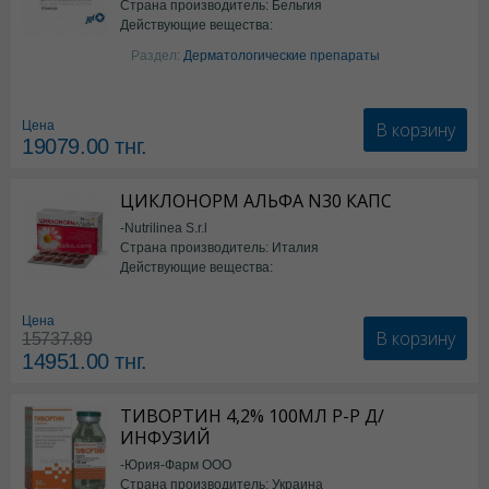
Страна производитель: Бельгия
Действующие вещества:
Изотретиноин
Раздел:
Дерматологические препараты
В корзину
Цена
19079.00
тнг.
ЦИКЛОНОРМ АЛЬФА N30 КАПС
-Nutrilinea S.r.l
Страна производитель: Италия
Действующие вещества:
*БАД
Цена
В корзину
15737.89
14951.00
тнг.
ТИВОРТИН 4,2% 100МЛ Р-Р Д/
ИНФУЗИЙ
-Юрия-Фарм ООО
Страна производитель: Украина