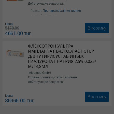
Действующие вещества:
Аргинин
Раздел:
Препараты для улчшения
кровообращения
Цена
В корзину
5178.89
4661.00
тнг.
ФЛЕКСОТРОН УЛЬТРА
ИМПЛАНТАТ ВЯЗКОЭЛАСТ СТЕР
Д/ВНУТИРИСУСТАВ ИНЪЕК
ГИАЛУРОНАТ НАТРИЯ 2,5% 0,025/
МЛ 4,8МЛ
-Albomed GmbH
Страна производитель: Германия
Действующие вещества:
*мед.изделия
В корзину
Цена
86966.00
тнг.