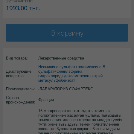
2214.44
тнг.
1993.00
тнг.
В корзину
Вид товара:
Лекарственные средства
Неомицина сульфат+полимиксина В
Действующие
сульфат+фенилэфрина
вещества:
гидрохлорид+дексаметазон натрий
метасульфобензоат
Производитель:
-ЛАБАРАТОРИЗ СОФАРТЕКС
Страна
Франция
происхождения:
15 мл препараттан тығыздығы төмен ақ
полиэтиленнен жасалған ұштығы, тығыздығы
төмен полиэтиленнен жасалған мөлдір түссіз
түтігі және тығыздығы төмен полиэтиленнен
жасалған бұралатын қақпағы бар тығыздығы
төмен полиэтиленнен жасалған жарықты