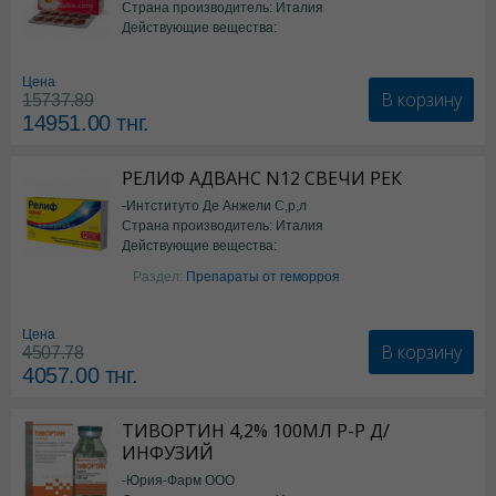
Страна производитель: Италия
Действующие вещества:
*БАД
Цена
В корзину
15737.89
14951.00
тнг.
РЕЛИФ АДВАНС N12 СВЕЧИ РЕК
-Интституто Де Анжели С,р,л
Страна производитель: Италия
Действующие вещества:
Бензокаин
Раздел:
Препараты от геморроя
Цена
В корзину
4507.78
4057.00
тнг.
ТИВОРТИН 4,2% 100МЛ Р-Р Д/
ИНФУЗИЙ
-Юрия-Фарм ООО