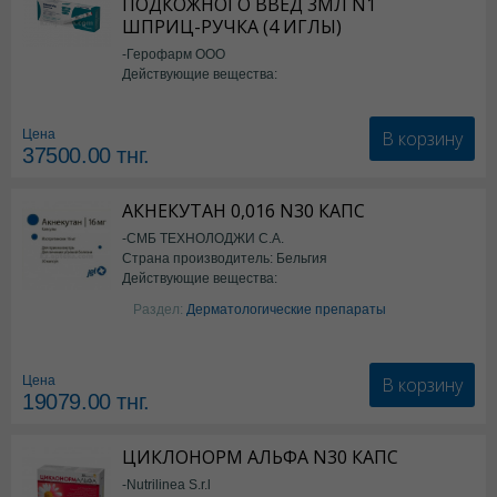
ПОДКОЖНОГО ВВЕД 3МЛ N1
Полидекса с фенилэфрином в Астане
,
Полидекса с фенилэфрином в
ШПРИЦ-РУЧКА (4 ИГЛЫ)
Полидекса с фенилэфрином в Актау
,
Полидекса с фенилэфрином в 
-Герофарм ООО
Полидекса с фенилэфрином в Шымкенте
,
Полидекса с фенилэфрино
Действующие вещества:
Семаглутид
В корзину
Цена
37500.00
тнг.
АКНЕКУТАН 0,016 N30 КАПС
-СМБ ТЕХНОЛОДЖИ С.А.
Страна производитель: Бельгия
Действующие вещества:
Изотретиноин
Раздел:
Дерматологические препараты
В корзину
Цена
19079.00
тнг.
ЦИКЛОНОРМ АЛЬФА N30 КАПС
-Nutrilinea S.r.l