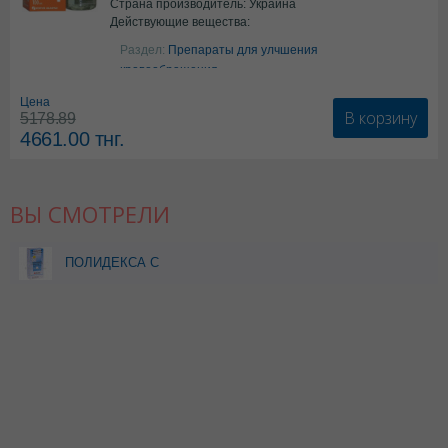
Страна производитель: Украина
Действующие вещества:
Аргинин
Раздел:
Препараты для улчшения
кровообращения
Цена
В корзину
5178.89
4661.00
тнг.
ВЫ СМОТРЕЛИ
ПОЛИДЕКСА С
ФЕНИЛЭФРИНОМ 15МЛ
СПРЕЙ НАЗАЛЬНЫЙ