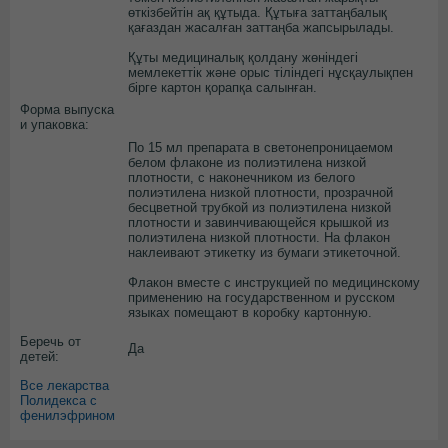
өткізбейтін ақ құтыда. Құтыға заттаңбалық
қағаздан жасалған заттаңба жапсырылады.
Құты медициналық қолдану жөніндегі
мемлекеттік және орыс тіліндегі нұсқаулықпен
бірге картон қорапқа салынған.
Форма выпуска
и упаковка:
По 15 мл препарата в светонепроницаемом
белом флаконе из полиэтилена низкой
плотности, с наконечником из белого
полиэтилена низкой плотности, прозрачной
бесцветной трубкой из полиэтилена низкой
плотности и завинчивающейся крышкой из
полиэтилена низкой плотности. На флакон
наклеивают этикетку из бумаги этикеточной.
Флакон вместе с инструкцией по медицинскому
применению на государственном и русском
языках помещают в коробку картонную.
Беречь от
Да
детей:
Все лекарства
Полидекса с
фенилэфрином