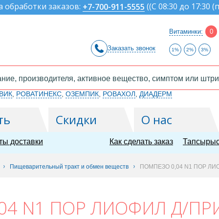
а обработки заказов:
(
(С 08:30 до 17:30 (
+7-700-911-5555
Витаминки:
0
Заказать звонок
1%
2%
3%
ВИК
,
РОВАТИНЕКС
,
ОЗЕМПИК
,
РОВАХОЛ
,
ДИАДЕРМ
ть
Скидки
О нас
ты доставки
Как сделать заказ
Тапсырыс
Пищеварительный тракт и обмен веществ
ПОМПЕЗО 0,04 N1 ПОР ЛИ
04 N1 ПОР ЛИОФИЛ Д/ПРИГ