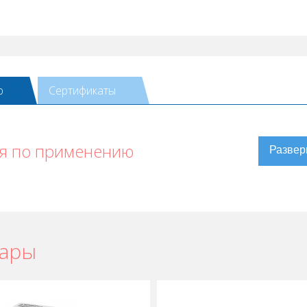
ю
Сертификаты
я по применению
вары