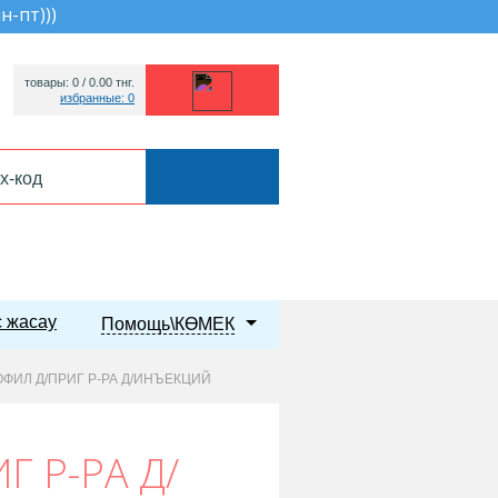
пн-пт))
)
товары: 0 /
0.00
тнг.
избранные: 0
 жасау
Помощь\КӨМЕК
ОФИЛ Д/ПРИГ Р-РА Д/ИНЪЕКЦИЙ
 Р-РА Д/