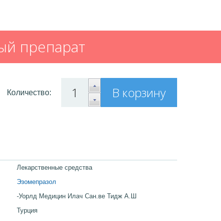
ый препарат
В корзину
Количество:
Лекарственные средства
Эзомепразол
-Уорлд Медицин Илач Сан.ве Тидж А.Ш
Турция