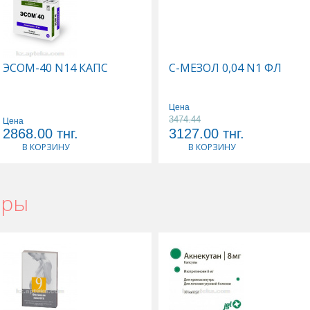
ЭСОМ-40 N14 КАПС
С-МЕЗОЛ 0,04 N1 ФЛ
Цена
3474.44
Цена
2868.00
тнг.
3127.00
тнг.
В КОРЗИНУ
В КОРЗИНУ
ары