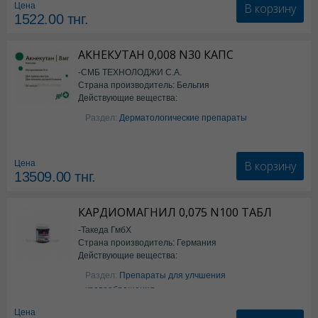
В корзину
Цена
1522.00
тнг.
АКНЕКУТАН 0,008 N30 КАПС
-СМБ ТЕХНОЛОДЖИ С.А.
Страна производитель: Бельгия
Действующие вещества:
Изотретиноин
Раздел:
Дерматологические препараты
В корзину
Цена
13509.00
тнг.
КАРДИОМАГНИЛ 0,075 N100 ТАБЛ
-Такеда ГмбХ
Страна производитель: Германия
Действующие вещества:
ацетилсалициловая кислота
Раздел:
Препараты для улчшения
кровообращения
Цена