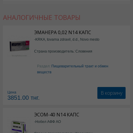
АНАЛОГИЧНЫЕ ТОВАРЫ
ЭМАНЕРА 0,02 N14 КАПС
-KRKA, tovarna zdravil, d.d., Novo mesto
Страна производитель: Словения
Раздел:
Пищеварительный тракт и обмен
веществ
В корзину
Цена
3851.00
тнг.
ЭСОМ-40 N14 КАПС
-Нобел АФФ АО