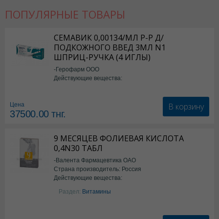
ПОПУЛЯРНЫЕ ТОВАРЫ
СЕМАВИК 0,00134/МЛ Р-Р Д/
ПОДКОЖНОГО ВВЕД 3МЛ N1
ШПРИЦ-РУЧКА (4 ИГЛЫ)
-Герофарм ООО
Действующие вещества:
Семаглутид
В корзину
Цена
37500.00
тнг.
9 МЕСЯЦЕВ ФОЛИЕВАЯ КИСЛОТА
0,4N30 ТАБЛ
-Валента Фармацевтика ОАО
Страна производитель: Россия
Действующие вещества:
фолиевая кислота
Раздел:
Витамины