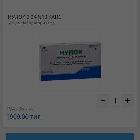
НУЛОК 0,04 N10 КАПС
-Алкем Лабораториз Лтд.
1947.96
тнг.
1909.00
тнг.