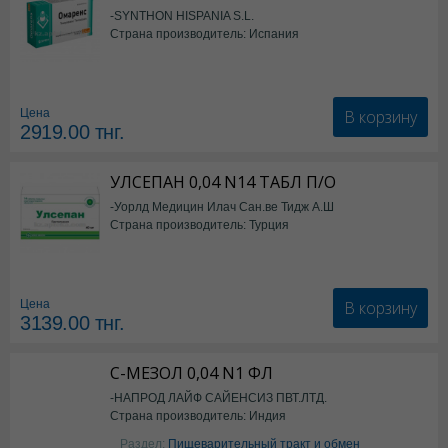
-SYNTHON HISPANIA S.L.
Страна производитель: Испания
В корзину
Цена
2919.00
тнг.
УЛСЕПАН 0,04 N14 ТАБЛ П/О
-Уорлд Медицин Илач Сан.ве Тидж А.Ш
Страна производитель: Турция
В корзину
Цена
3139.00
тнг.
С-МЕЗОЛ 0,04 N1 ФЛ
-НАПРОД ЛАЙФ САЙЕНСИЗ ПВТ.ЛТД.
Страна производитель: Индия
Раздел:
Пищеварительный тракт и обмен