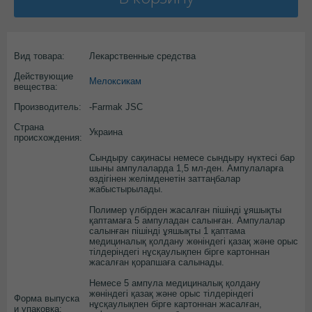
Вид товара:
Лекарственные средства
Действующие
Мелоксикам
вещества:
Производитель:
-Farmak JSC
Страна
Украина
происхождения:
Сындыру сақинасы немесе сындыру нүктесі бар
шыны ампулаларда 1,5 мл-ден. Ампулаларға
өздігінен желімденетін заттаңбалар
жабыстырылады.
Полимер үлбірден жасалған пішінді ұяшықты
қаптамаға 5 ампуладан салынған. Ампулалар
салынған пішінді ұяшықты 1 қаптама
медициналық қолдану жөніндегі қазақ және орыс
тілдеріндегі нұсқаулықпен бірге картоннан
жасалған қорапшаға салынады.
Немесе 5 ампула медициналық қолдану
жөніндегі қазақ және орыс тілдеріндегі
Форма выпуска
нұсқаулықпен бірге картоннан жасалған,
и упаковка: