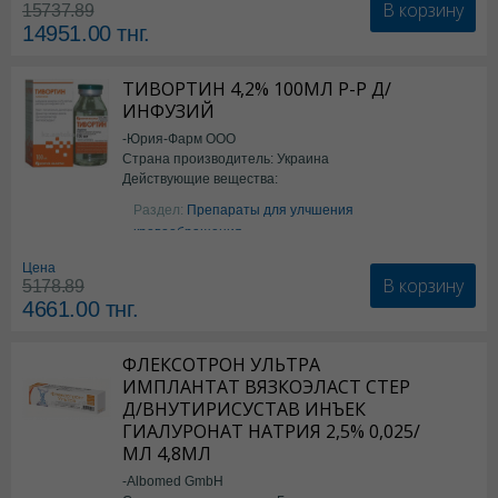
В корзину
15737.89
14951.00
тнг.
ТИВОРТИН 4,2% 100МЛ Р-Р Д/
ИНФУЗИЙ
-Юрия-Фарм ООО
Страна производитель: Украина
Действующие вещества:
Аргинин
Раздел:
Препараты для улчшения
кровообращения
Цена
В корзину
5178.89
4661.00
тнг.
ФЛЕКСОТРОН УЛЬТРА
ИМПЛАНТАТ ВЯЗКОЭЛАСТ СТЕР
Д/ВНУТИРИСУСТАВ ИНЪЕК
ГИАЛУРОНАТ НАТРИЯ 2,5% 0,025/
МЛ 4,8МЛ
-Albomed GmbH