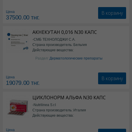
Семаглутид
В корзину
Цена
37500.00
тнг.
АКНЕКУТАН 0,016 N30 КАПС
-СМБ ТЕХНОЛОДЖИ С.А.
Страна производитель: Бельгия
Действующие вещества:
Изотретиноин
Раздел:
Дерматологические препараты
В корзину
Цена
19079.00
тнг.
ЦИКЛОНОРМ АЛЬФА N30 КАПС
-Nutrilinea S.r.l
Страна производитель: Италия
Действующие вещества:
*БАД
Цена