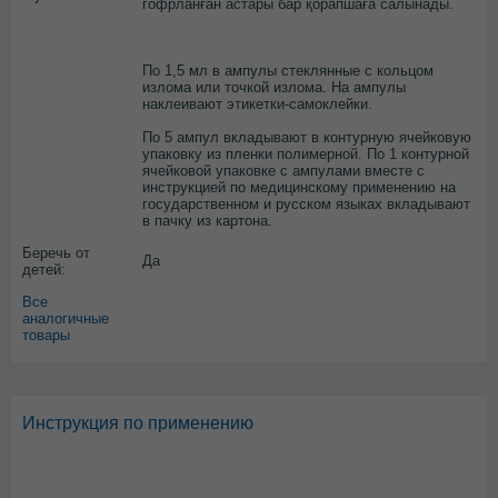
гофрланған астары бар қорапшаға салынады.
По 1,5 мл в ампулы стеклянные с кольцом
излома или точкой излома. На ампулы
наклеивают этикетки-самоклейки.
По 5 ампул вкладывают в контурную ячейковую
упаковку из пленки полимерной. По 1 контурной
ячейковой упаковке с ампулами вместе с
инструкцией по медицинскому применению на
государственном и русском языках вкладывают
в пачку из картона.
Беречь от
Да
детей:
Все
аналогичные
товары
Инструкция по применению