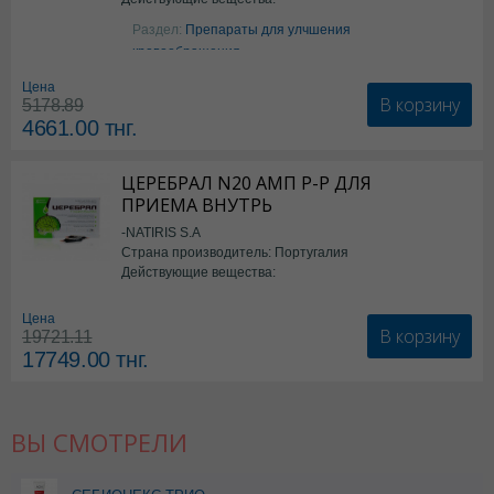
Аргинин
Раздел:
Препараты для улчшения
кровообращения
Цена
В корзину
5178.89
4661.00
тнг.
ЦЕРЕБРАЛ N20 АМП Р-Р ДЛЯ
ПРИЕМА ВНУТРЬ
-NATIRIS S.A
Страна производитель: Португалия
Действующие вещества:
*БАД
Цена
В корзину
19721.11
17749.00
тнг.
ВЫ СМОТРЕЛИ