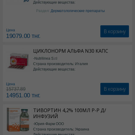
Действующие вещества:
Изотретиноин
Раздел:
Дерматологические препараты
В корзину
Цена
19079.00
тнг.
ЦИКЛОНОРМ АЛЬФА N30 КАПС
-Nutrilinea S.r.l
Страна производитель: Италия
Действующие вещества:
*БАД
Цена
В корзину
15737.89
14951.00
тнг.
ТИВОРТИН 4,2% 100МЛ Р-Р Д/
ИНФУЗИЙ
-Юрия-Фарм ООО
Страна производитель: Украина
Действующие вещества: