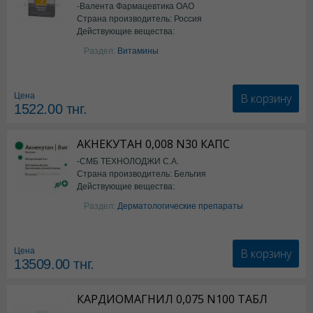
-Валента Фармацевтика ОАО
Страна производитель: Россия
Действующие вещества:
фолиевая кислота
Раздел:
Витамины
В корзину
Цена
1522.00
тнг.
АКНЕКУТАН 0,008 N30 КАПС
-СМБ ТЕХНОЛОДЖИ С.А.
Страна производитель: Бельгия
Действующие вещества:
Изотретиноин
Раздел:
Дерматологические препараты
В корзину
Цена
13509.00
тнг.
КАРДИОМАГНИЛ 0,075 N100 ТАБЛ