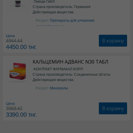
-Такеда ГмбХ
Страна производитель: Германия
Действующие вещества:
ацетилсалициловая кислота
Раздел:
Препараты для улчшения
кровообращения
Цена
В корзину
4944.44
4450.00
тнг.
КАЛЬЦЕМИН АДВАНС N30 ТАБЛ
-КОНТРАКТ ФАРМАКАЛ КОРП.
Страна производитель: Соединенные Штаты
Действующие вещества:
Америки
Колекальциферол+Кальция
Раздел:
Минералы
карбонат
Цена
В корзину
3568.42
3390.00
тнг.