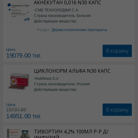
АКНЕКУТАН 0,016 N30 КАПС
-СМБ ТЕХНОЛОДЖИ С.А.
Страна производитель: Бельгия
Действующие вещества:
Изотретиноин
Раздел:
Дерматологические препараты
В корзину
Цена
19079.00
тнг.
ЦИКЛОНОРМ АЛЬФА N30 КАПС
-Nutrilinea S.r.l
Страна производитель: Италия
Действующие вещества:
*БАД
Цена
В корзину
15737.89
14951.00
тнг.
ТИВОРТИН 4,2% 100МЛ Р-Р Д/
ИНФУЗИЙ