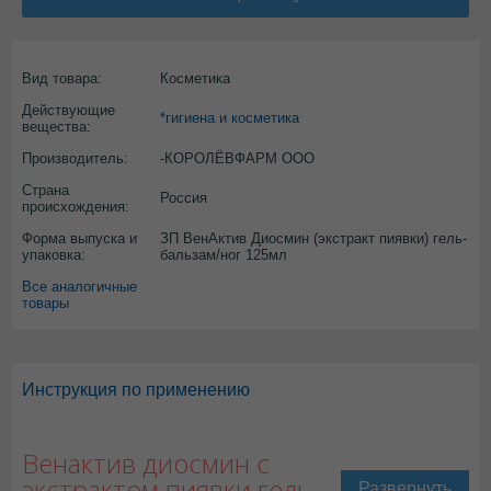
Вид товара:
Косметика
Действующие
*гигиена и косметика
вещества:
Производитель:
-КОРОЛЁВФАРМ ООО
Страна
Россия
происхождения:
Форма выпуска и
ЗП ВенАктив Диосмин (экстракт пиявки) гель-
упаковка:
бальзам/ног 125мл
Все аналогичные
товары
Инструкция по применению
Венактив диосмин с
экстрактом пиявки гель-