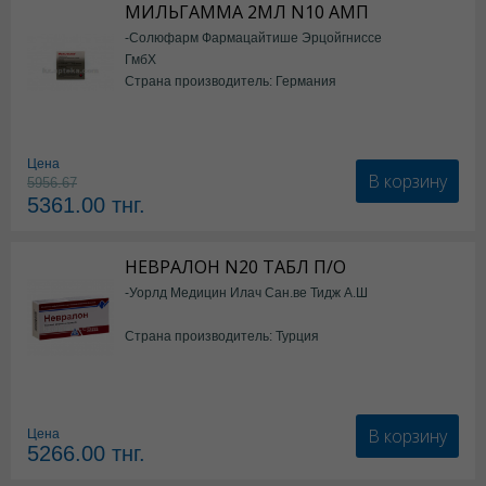
МИЛЬГАММА 2МЛ N10 АМП
-Солюфарм Фармацайтише Эрцойгниссе
ГмбХ
Страна производитель: Германия
Цена
В корзину
5956.67
5361.00
тнг.
НЕВРАЛОН N20 ТАБЛ П/О
-Уорлд Медицин Илач Сан.ве Тидж А.Ш
Страна производитель: Турция
В корзину
Цена
5266.00
тнг.