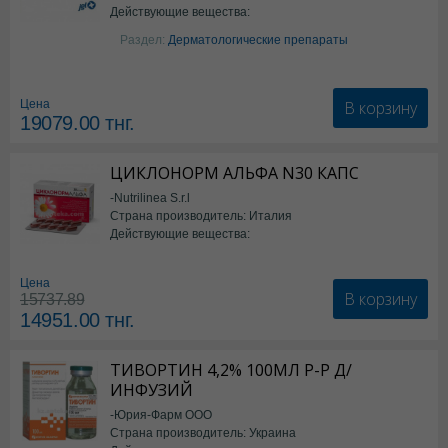
Действующие вещества:
Изотретиноин
Раздел:
Дерматологические препараты
В корзину
Цена
19079.00
тнг.
ЦИКЛОНОРМ АЛЬФА N30 КАПС
-Nutrilinea S.r.l
Страна производитель: Италия
Действующие вещества:
*БАД
Цена
В корзину
15737.89
14951.00
тнг.
ТИВОРТИН 4,2% 100МЛ Р-Р Д/
ИНФУЗИЙ
-Юрия-Фарм ООО
Страна производитель: Украина