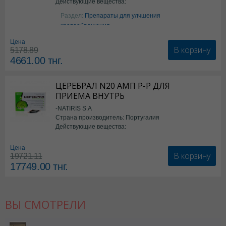
Действующие вещества:
Аргинин
Раздел:
Препараты для улчшения
кровообращения
Цена
В корзину
5178.89
4661.00
тнг.
ЦЕРЕБРАЛ N20 АМП Р-Р ДЛЯ
ПРИЕМА ВНУТРЬ
-NATIRIS S.A
Страна производитель: Португалия
Действующие вещества:
*БАД
Цена
В корзину
19721.11
17749.00
тнг.
ВЫ СМОТРЕЛИ