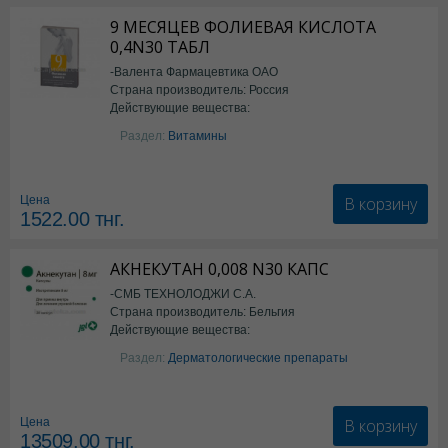
9 МЕСЯЦЕВ ФОЛИЕВАЯ КИСЛОТА
0,4N30 ТАБЛ
-Валента Фармацевтика ОАО
Страна производитель: Россия
Действующие вещества:
фолиевая кислота
Раздел:
Витамины
В корзину
Цена
1522.00
тнг.
АКНЕКУТАН 0,008 N30 КАПС
-СМБ ТЕХНОЛОДЖИ С.А.
Страна производитель: Бельгия
Действующие вещества:
Изотретиноин
Раздел:
Дерматологические препараты
В корзину
Цена
13509.00
тнг.