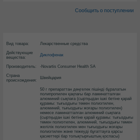
Сообщить о поступлении
Вид товара:
Лекарственные средства
Действующие
Диклофенак
вещества:
Производитель:
-Novartis Consumer Health SA
Страна
Швейцария
происхождения:
50 г препараттан дөңгелек пішінді бұралатын
полипропилен қақпағы бар ламинатталған
алюминий сықпаға (сыртқыдан ішкі бетіне қарай
құрамы: тығыздығы төмен полиэтилен,
алюминий, тығыздығы жоғары полиэтилен)
немесе ламинатталған алюминий сықпаға
(сыртқыдан ішкі бетіне қарай құрамы: тығыздығы
төмен полиэтилен, алюминий, тығыздығы төмен
желілік полиэтилен мен тығыздығы жоғары
полиэтилен және тежеуді бұғаттауға қарсы
қасиеттері бар толықтырғыштың қоспасы)