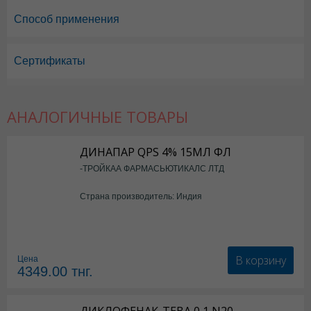
Способ применения
Сертификаты
Вольтарен Эмульгель в Астане
,
Вольтарен Эмульгель в Уральске
,
В
Вольтарен Эмульгель в Усть-Каменогорске
,
Вольтарен Эмульгель в
АНАЛОГИЧНЫЕ ТОВАРЫ
ДИНАПАР QPS 4% 15МЛ ФЛ
-ТРОЙКАА ФАРМАСЬЮТИКАЛС ЛТД
Страна производитель: Индия
В корзину
Цена
4349.00
тнг.