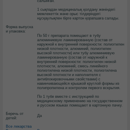
салынған.
1 сықпадан медициналық қолдану жөніндегі
мемлекеттік және орыс тілдеріндегі
нұсқаулықпен бірге картон қорапшаға салады.
Форма выпуска
и упаковка:
По 50 г препарата помещают в тубу
алюминиевую ламинированную (состав от
наружной к внутренней поверхности: полиэтилен
низкой плотности, алюминий, полиэтилен
высокой плотности) или тубу алюминиевую
ламинированную (состав от наружной к
внутренней поверхности: полиэтилен низкой
плотности, алюминий, смесь линейного
полиэтилена низкой плотности, полиэтилена
высокой плотности и наполнителя с
антиблокировочными свойствами) с
навинчивающейся крышкой круглой формы из
полипропилена и контролем первого вскрытия.
По 1 тубе вместе с инструкцией по
медицинскому применению на государственном
и русском языках помещают в картонную пачку.
Беречь от
Да
детей:
Все лекарства