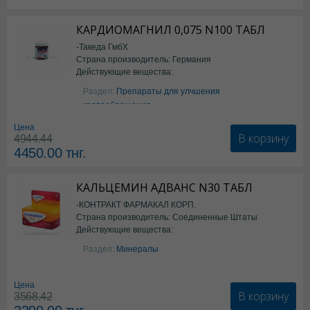
КАРДИОМАГНИЛ 0,075 N100 ТАБЛ
-Такеда ГмбХ
Страна производитель: Германия
Действующие вещества:
ацетилсалициловая кислота
Раздел:
Препараты для улчшения
кровообращения
Цена
В корзину
4944.44
4450.00
тнг.
КАЛЬЦЕМИН АДВАНС N30 ТАБЛ
-КОНТРАКТ ФАРМАКАЛ КОРП.
Страна производитель: Соединенные Штаты
Действующие вещества:
Америки
Колекальциферол+Кальция
Раздел:
Минералы
карбонат
Цена
В корзину
3568.42