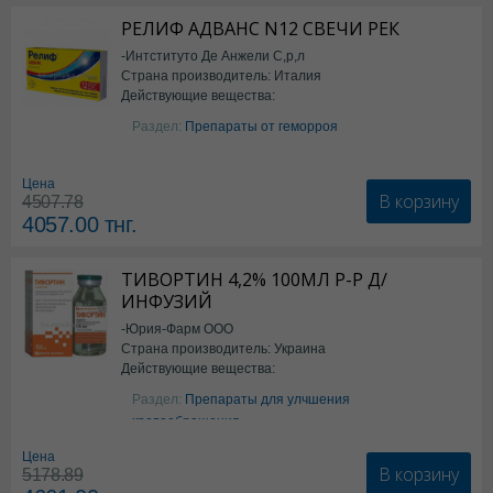
РЕЛИФ АДВАНС N12 СВЕЧИ РЕК
-Интституто Де Анжели С,р,л
Страна производитель: Италия
Действующие вещества:
Бензокаин
Раздел:
Препараты от геморроя
Цена
В корзину
4507.78
4057.00
тнг.
ТИВОРТИН 4,2% 100МЛ Р-Р Д/
ИНФУЗИЙ
-Юрия-Фарм ООО
Страна производитель: Украина
Действующие вещества:
Аргинин
Раздел:
Препараты для улчшения
кровообращения
Цена
В корзину
5178.89