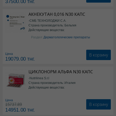
37500.00
тнг.
АКНЕКУТАН 0,016 N30 КАПС
-СМБ ТЕХНОЛОДЖИ С.А.
Страна производитель: Бельгия
Действующие вещества:
Изотретиноин
Раздел:
Дерматологические препараты
В корзину
Цена
19079.00
тнг.
ЦИКЛОНОРМ АЛЬФА N30 КАПС
-Nutrilinea S.r.l
Страна производитель: Италия
Действующие вещества:
*БАД
Цена
В корзину
15737.89
14951.00
тнг.