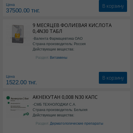
В корзину
Цена
37500.00
тнг.
9 МЕСЯЦЕВ ФОЛИЕВАЯ КИСЛОТА
0,4N30 ТАБЛ
-Валента Фармацевтика ОАО
Страна производитель: Россия
Действующие вещества:
фолиевая кислота
Раздел:
Витамины
В корзину
Цена
1522.00
тнг.
АКНЕКУТАН 0,008 N30 КАПС
-СМБ ТЕХНОЛОДЖИ С.А.
Страна производитель: Бельгия
Действующие вещества:
Изотретиноин
Раздел:
Дерматологические препараты