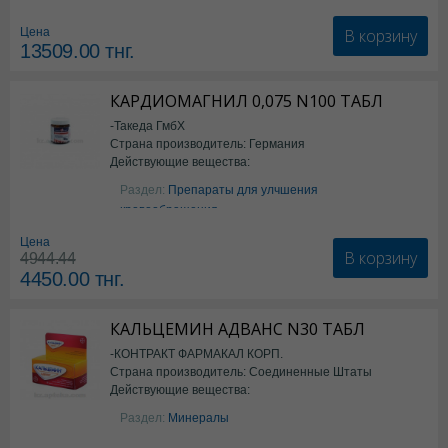
В корзину
Цена
13509.00
тнг.
КАРДИОМАГНИЛ 0,075 N100 ТАБЛ
-Такеда ГмбХ
Страна производитель: Германия
Действующие вещества:
ацетилсалициловая кислота
Раздел:
Препараты для улчшения
кровообращения
Цена
В корзину
4944.44
4450.00
тнг.
КАЛЬЦЕМИН АДВАНС N30 ТАБЛ
-КОНТРАКТ ФАРМАКАЛ КОРП.
Страна производитель: Соединенные Штаты
Действующие вещества:
Америки
Колекальциферол+Кальция
Раздел:
Минералы
карбонат