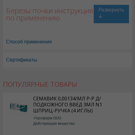
Березы почки инструкция
по применению
Способ применения
Сертификаты
Березы почки в Астане
,
Березы почки в Уральске
,
Березы почки в Ак
Березы почки в Шымкенте
,
Березы почки в Караганде
ПОПУЛЯРНЫЕ ТОВАРЫ
СЕМАВИК 0,00134/МЛ Р-Р Д/
ПОДКОЖНОГО ВВЕД 3МЛ N1
ШПРИЦ-РУЧКА (4 ИГЛЫ)
-Герофарм ООО
Действующие вещества:
Семаглутид