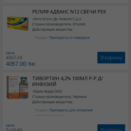
РЕЛИФ АДВАНС N12 СВЕЧИ РЕК
-Интституто Де Анжели С,р,л
Страна производитель: Италия
Действующие вещества:
Бензокаин
Раздел:
Препараты от геморроя
Цена
В корзину
4507.78
4057.00
тнг.
ТИВОРТИН 4,2% 100МЛ Р-Р Д/
ИНФУЗИЙ
-Юрия-Фарм ООО
Страна производитель: Украина
Действующие вещества:
Аргинин
Раздел:
Препараты для улчшения
кровообращения
Цена
В корзину
5178.89