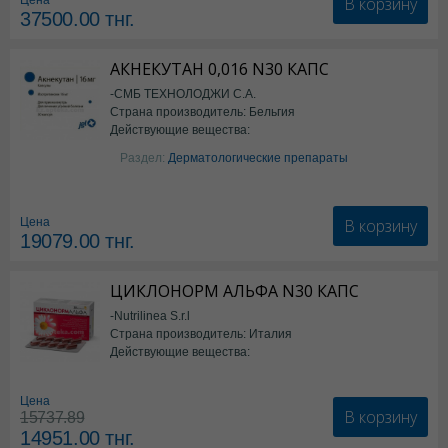
В корзину
Цена
37500.00
тнг.
АКНЕКУТАН 0,016 N30 КАПС
-СМБ ТЕХНОЛОДЖИ С.А.
Страна производитель: Бельгия
Действующие вещества:
Изотретиноин
Раздел:
Дерматологические препараты
В корзину
Цена
19079.00
тнг.
ЦИКЛОНОРМ АЛЬФА N30 КАПС
-Nutrilinea S.r.l
Страна производитель: Италия
Действующие вещества:
*БАД
Цена
В корзину
15737.89
14951.00
тнг.