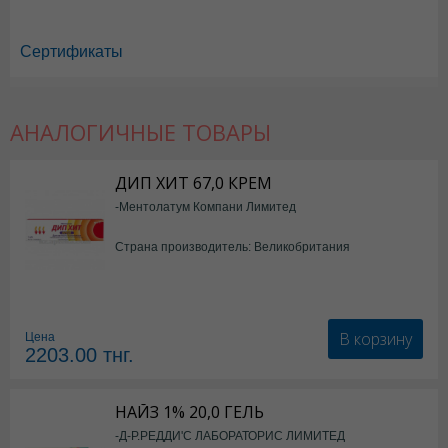
Сертификаты
АНАЛОГИЧНЫЕ ТОВАРЫ
Дип Хит в Астане
,
Дип Хит в Уральске
,
Дип Хит в Актау
,
Дип Хит в У
Дип Хит в Караганде
ДИП ХИТ 67,0 КРЕМ
-Ментолатум Компани Лимитед
Страна производитель: Великобритания
В корзину
Цена
2203.00
тнг.
НАЙЗ 1% 20,0 ГЕЛЬ
-Д-Р.РЕДДИ'С ЛАБОРАТОРИС ЛИМИТЕД