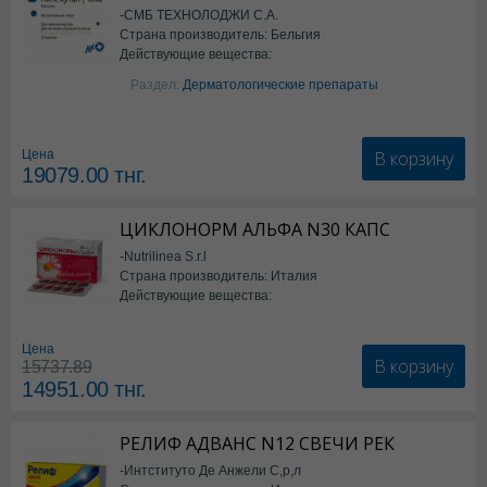
-СМБ ТЕХНОЛОДЖИ С.А.
Страна производитель: Бельгия
Действующие вещества:
Изотретиноин
Раздел:
Дерматологические препараты
В корзину
Цена
19079.00
тнг.
ЦИКЛОНОРМ АЛЬФА N30 КАПС
-Nutrilinea S.r.l
Страна производитель: Италия
Действующие вещества:
*БАД
Цена
В корзину
15737.89
14951.00
тнг.
РЕЛИФ АДВАНС N12 СВЕЧИ РЕК
-Интституто Де Анжели С,р,л