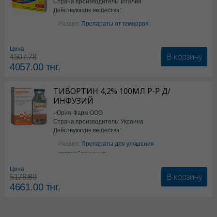
Страна производитель: Италия
Действующие вещества:
Бензокаин
Раздел:
Препараты от геморроя
Цена
В корзину
4507.78
4057.00
тнг.
ТИВОРТИН 4,2% 100МЛ Р-Р Д/
ИНФУЗИЙ
-Юрия-Фарм ООО
Страна производитель: Украина
Действующие вещества:
Аргинин
Раздел:
Препараты для улчшения
кровообращения
Цена
В корзину
5178.89
4661.00
тнг.