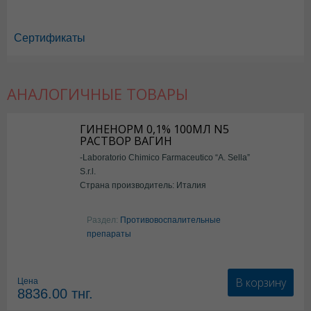
Сертификаты
АНАЛОГИЧНЫЕ ТОВАРЫ
ГИНЕНОРМ 0,1% 100МЛ N5
РАСТВОР ВАГИН
-Laboratorio Chimico Farmaceutico “A. Sella”
Ибупрофен в Астане
,
Ибупрофен в Уральске
,
Ибупрофен в Актау
,
Иб
S.r.l.
Ибупрофен в Шымкенте
,
Ибупрофен в Караганде
Страна производитель: Италия
Раздел:
Противовоспалительные
препараты
В корзину
Цена
8836.00
тнг.