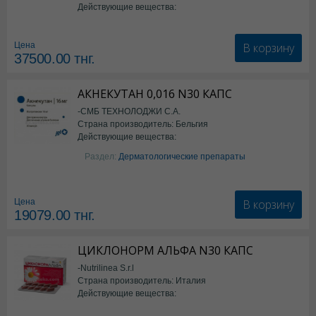
Действующие вещества:
Семаглутид
В корзину
Цена
37500.00
тнг.
АКНЕКУТАН 0,016 N30 КАПС
-СМБ ТЕХНОЛОДЖИ С.А.
Страна производитель: Бельгия
Действующие вещества:
Изотретиноин
Раздел:
Дерматологические препараты
В корзину
Цена
19079.00
тнг.
ЦИКЛОНОРМ АЛЬФА N30 КАПС
-Nutrilinea S.r.l
Страна производитель: Италия
Действующие вещества:
*БАД