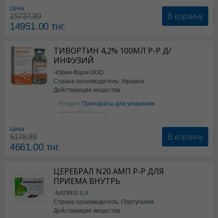
Цена
В корзину
15737.89
14951.00
тнг.
ТИВОРТИН 4,2% 100МЛ Р-Р Д/
ИНФУЗИЙ
-Юрия-Фарм ООО
Страна производитель: Украина
Действующие вещества:
Аргинин
Раздел:
Препараты для улчшения
кровообращения
Цена
В корзину
5178.89
4661.00
тнг.
ЦЕРЕБРАЛ N20 АМП Р-Р ДЛЯ
ПРИЕМА ВНУТРЬ
-NATIRIS S.A
Страна производитель: Португалия
Действующие вещества: