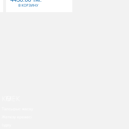
В КОРЗИНУ
В КОРЗИНУ
КӨМЕК
Тапсырыс жасау
Жеткізу ережесі
Іздеу