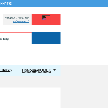
пн-пт))
)
товары: 0 /
0.00
тнг.
избранные: 0
 жасау
Помощь\КӨМЕК