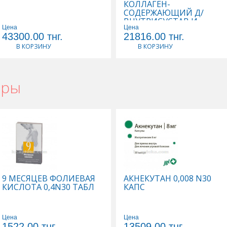
КОЛЛАГЕН-
СОДЕРЖАЮЩИЙ Д/
ВНУТРИСУСТАВ И
Цена
Цена
ПЕРИАРТИКУЛЯРН ВВЕД
43300.00
тнг.
21816.00
тнг.
2МЛ N5 ФЛ
В КОРЗИНУ
В КОРЗИНУ
ары
9 МЕСЯЦЕВ ФОЛИЕВАЯ
АКНЕКУТАН 0,008 N30
КИСЛОТА 0,4N30 ТАБЛ
КАПС
Цена
Цена
1522.00
тнг.
13509.00
тнг.