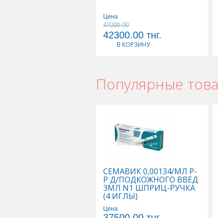
Цена
47000.00
42300.00
тнг.
В КОРЗИНУ
Популярные тов
СЕМАВИК 0,00134/МЛ Р-
Р Д/ПОДКОЖНОГО ВВЕД
3МЛ N1 ШПРИЦ-РУЧКА
(4 ИГЛЫ)
Цена
37500.00
тнг.