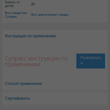
Беречь от
Да
детей:
Все лекарства
Все аналогичные товары
Супракс
Инструкция по применению
Супракс инструкция по
применению
Способ применения
Сертификаты
Супракс в Астане
,
Супракс в Уральске
,
Супракс в Актау
,
Супракс в 
Супракс в Караганде