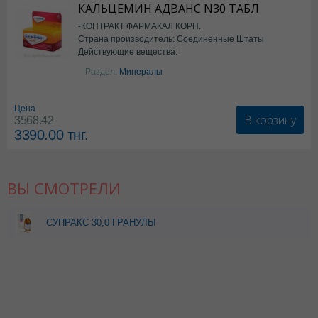
КАЛЬЦЕМИН АДВАНС N30 ТАБЛ
-КОНТРАКТ ФАРМАКАЛ КОРП.
Страна производитель: Соединенные Штаты
Действующие вещества:
Америки
Колекальциферол+Кальция
Раздел:
Минералы
карбонат
Цена
В корзину
3568.42
3390.00
тнг.
ВЫ СМОТРЕЛИ
СУПРАКС 30,0 ГРАНУЛЫ
Д/ПРИГ СУСП