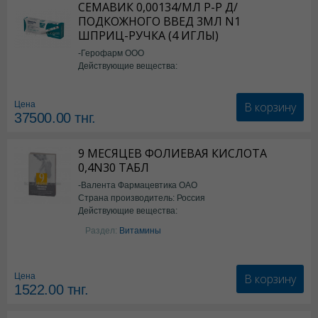
СЕМАВИК 0,00134/МЛ Р-Р Д/
ПОДКОЖНОГО ВВЕД 3МЛ N1
ШПРИЦ-РУЧКА (4 ИГЛЫ)
-Герофарм ООО
Действующие вещества:
Семаглутид
В корзину
Цена
37500.00
тнг.
9 МЕСЯЦЕВ ФОЛИЕВАЯ КИСЛОТА
0,4N30 ТАБЛ
-Валента Фармацевтика ОАО
Страна производитель: Россия
Действующие вещества:
фолиевая кислота
Раздел:
Витамины
В корзину
Цена
1522.00
тнг.