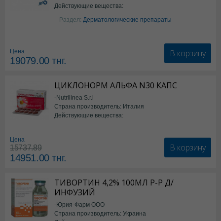
Действующие вещества:
Изотретиноин
Раздел:
Дерматологические препараты
В корзину
Цена
19079.00
тнг.
ЦИКЛОНОРМ АЛЬФА N30 КАПС
-Nutrilinea S.r.l
Страна производитель: Италия
Действующие вещества:
*БАД
Цена
В корзину
15737.89
14951.00
тнг.
ТИВОРТИН 4,2% 100МЛ Р-Р Д/
ИНФУЗИЙ
-Юрия-Фарм ООО
Страна производитель: Украина