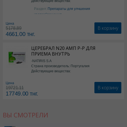
Действующие вещества:
Аргинин
Раздел:
Препараты для улчшения
кровообращения
Цена
В корзину
5178.89
4661.00
тнг.
ЦЕРЕБРАЛ N20 АМП Р-Р ДЛЯ
ПРИЕМА ВНУТРЬ
-NATIRIS S.A
Страна производитель: Португалия
Действующие вещества:
*БАД
Цена
В корзину
19721.11
17749.00
тнг.
ВЫ СМОТРЕЛИ