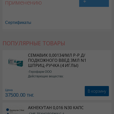
применению
Сертификаты
ПОПУЛЯРНЫЕ ТОВАРЫ
Дисоль в Астане
,
Дисоль в Уральске
,
Дисоль в Актау
,
Дисоль в Усть
Дисоль в Караганде
СЕМАВИК 0,00134/МЛ Р-Р Д/
ПОДКОЖНОГО ВВЕД 3МЛ N1
ШПРИЦ-РУЧКА (4 ИГЛЫ)
-Герофарм ООО
Действующие вещества:
Семаглутид
В корзину
Цена
37500.00
тнг.
АКНЕКУТАН 0,016 N30 КАПС
-СМБ ТЕХНОЛОДЖИ С.А.