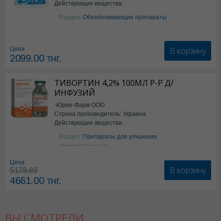
Действующие вещества:
Парацетамол
Раздел:
Обезболивающие препараты
В корзину
Цена
2099.00
тнг.
ТИВОРТИН 4,2% 100МЛ Р-Р Д/
ИНФУЗИЙ
-Юрия-Фарм ООО
Страна производитель: Украина
Действующие вещества:
Аргинин
Раздел:
Препараты для улчшения
кровообращения
Цена
В корзину
5178.89
4661.00
тнг.
ВЫ СМОТРЕЛИ