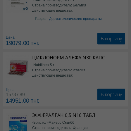
Страна производитель: Бельгия
Действующие вещества:
Изотретиноин
Раздел:
Дерматологические препараты
В корзину
Цена
19079.00
тнг.
ЦИКЛОНОРМ АЛЬФА N30 КАПС
-Nutrilinea S.r.l
Страна производитель: Италия
Действующие вещества:
*БАД
Цена
В корзину
15737.89
14951.00
тнг.
ЭФФЕРАЛГАН 0,5 N16 ТАБЛ
-Бристол-Майерс Сквибб
Страна производитель: Франция