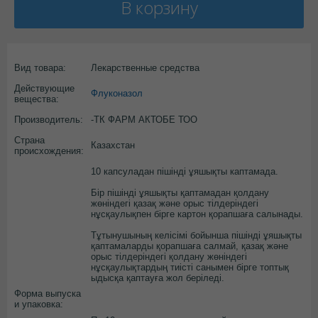
В корзину
Вид товара:
Лекарственные средства
Действующие
Флуконазол
вещества:
Производитель:
-ТК ФАРМ АКТОБЕ ТОО
Страна
Казахстан
происхождения:
10 капсуладан пішінді ұяшықты каптамада.
Бір пішінді ұяшықты қаптамадан қолдану
жөніндегі қазақ және орыс тілдеріндегі
нұсқаулықпен бірге картон қорапшаға салынады.
Тұтынушының келісімі бойынша пішінді ұяшықты
қаптамаларды қорапшаға салмай, қазақ және
орыс тілдеріндегі қолдану жөніндегі
нұсқаулықтардың тиісті санымен бірге топтық
ыдысқа қаптауға жол беріледі.
Форма выпуска
и упаковка: