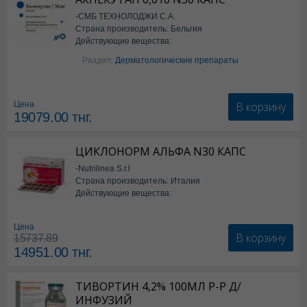
-СМБ ТЕХНОЛОДЖИ С.А.
Страна производитель: Бельгия
Действующие вещества:
Изотретиноин
Раздел:
Дерматологические препараты
В корзину
Цена
19079.00
тнг.
ЦИКЛОНОРМ АЛЬФА N30 КАПС
-Nutrilinea S.r.l
Страна производитель: Италия
Действующие вещества:
*БАД
Цена
В корзину
15737.89
14951.00
тнг.
ТИВОРТИН 4,2% 100МЛ Р-Р Д/
ИНФУЗИЙ