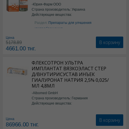
-Юрия-Фарм ООО
Страна производитель: Украина
Действующие вещества:
Аргинин
Раздел:
Препараты для улчшения
кровообращения
Цена
В корзину
5178.89
4661.00
тнг.
ФЛЕКСОТРОН УЛЬТРА
ИМПЛАНТАТ ВЯЗКОЭЛАСТ СТЕР
Д/ВНУТИРИСУСТАВ ИНЪЕК
ГИАЛУРОНАТ НАТРИЯ 2,5% 0,025/
МЛ 4,8МЛ
-Albomed GmbH
Страна производитель: Германия
Действующие вещества:
*мед.изделия
В корзину
Цена
86966.00
тнг.