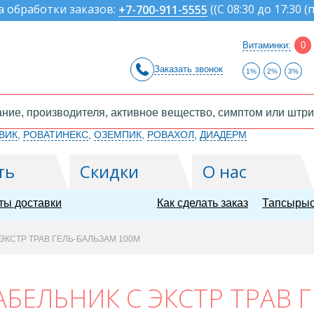
а обработки заказов:
(
(С 08:30 до 17:30 (
+7-700-911-5555
Витаминки:
0
Заказать звонок
1%
2%
3%
ВИК
,
РОВАТИНЕКС
,
ОЗЕМПИК
,
РОВАХОЛ
,
ДИАДЕРМ
ть
Скидки
О нас
ты доставки
Как сделать заказ
Тапсырыс
ЭКСТР ТРАВ ГЕЛЬ-БАЛЬЗАМ 100М
БЕЛЬНИК С ЭКСТР ТРАВ Г