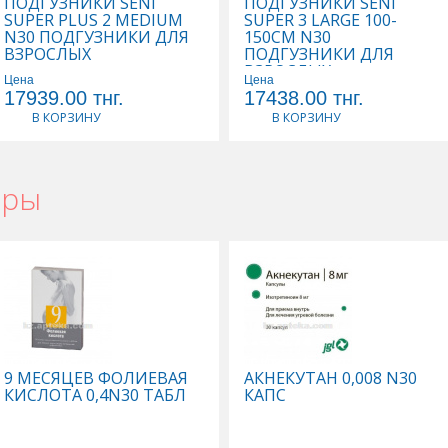
ПОДГУЗНИКИ SENI
ПОДГУЗНИКИ SENI
SUPER PLUS 2 MEDIUM
SUPER 3 LARGE 100-
N30 ПОДГУЗНИКИ ДЛЯ
150СМ N30
ВЗРОСЛЫХ
ПОДГУЗНИКИ ДЛЯ
ВЗРОСЛЫХ
Цена
Цена
17939.00
тнг.
17438.00
тнг.
В КОРЗИНУ
В КОРЗИНУ
ары
9 МЕСЯЦЕВ ФОЛИЕВАЯ
АКНЕКУТАН 0,008 N30
КИСЛОТА 0,4N30 ТАБЛ
КАПС