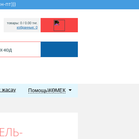
пн-пт))
)
товары: 0 /
0.00
тнг.
избранные: 0
 жасау
Помощь\КӨМЕК
ЕЛЬ-