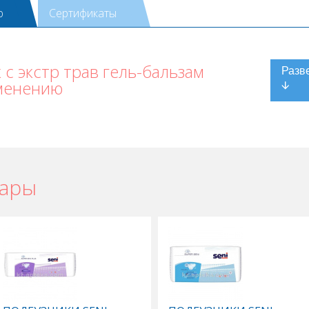
ю
Сертификаты
 с экстр трав гель-бальзам
менению
вары