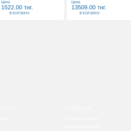
Цена
Цена
1522.00
тнг.
13509.00
тнг.
В КОРЗИНУ
В КОРЗИНУ
итать
Помощь
атьи
Как сделать заказ
Правила доставки