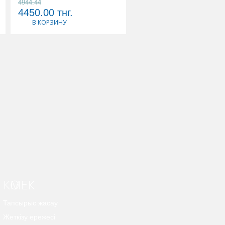
4944.44
3568.42
4450.00
тнг.
3390.00
тнг.
В КОРЗИНУ
В КОРЗИНУ
КӨМЕК
Тапсырыс жасау
Жеткізу ережесі