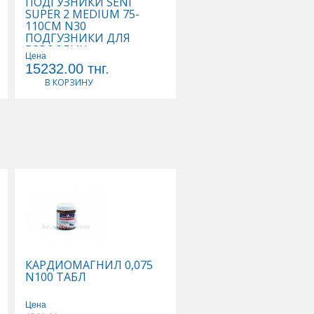
ПОДГУЗНИКИ SENI
ПОДГУЗНИКИ SENI
SUPER 2 MEDIUM 75-
SUPER PLUS 3 LARGE 
110СМ N30
ПОДГУЗНИКИ ДЛЯ
ПОДГУЗНИКИ ДЛЯ
ВЗРОСЛЫХ
ВЗРОСЛЫХ
Цена
Цена
15232.00
тнг.
11933.00
тнг.
В КОРЗИНУ
В КОРЗИНУ
КАРДИОМАГНИЛ 0,075
КАЛЬЦЕМИН АДВАН
N100 ТАБЛ
N30 ТАБЛ
Цена
Цена