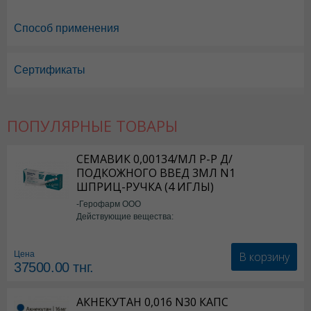
Способ применения
Сертификаты
Алфлутоп в Астане
,
Алфлутоп в Уральске
,
Алфлутоп в Актау
,
Алфл
Алфлутоп в Шымкенте
,
Алфлутоп в Караганде
ПОПУЛЯРНЫЕ ТОВАРЫ
СЕМАВИК 0,00134/МЛ Р-Р Д/
ПОДКОЖНОГО ВВЕД 3МЛ N1
ШПРИЦ-РУЧКА (4 ИГЛЫ)
-Герофарм ООО
Действующие вещества:
Семаглутид
В корзину
Цена
37500.00
тнг.
АКНЕКУТАН 0,016 N30 КАПС