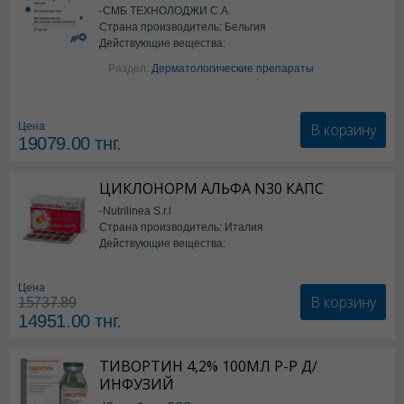
-СМБ ТЕХНОЛОДЖИ С.А.
Страна производитель: Бельгия
Действующие вещества:
Изотретиноин
Раздел:
Дерматологические препараты
В корзину
Цена
19079.00
тнг.
ЦИКЛОНОРМ АЛЬФА N30 КАПС
-Nutrilinea S.r.l
Страна производитель: Италия
Действующие вещества:
*БАД
Цена
В корзину
15737.89
14951.00
тнг.
ТИВОРТИН 4,2% 100МЛ Р-Р Д/
ИНФУЗИЙ