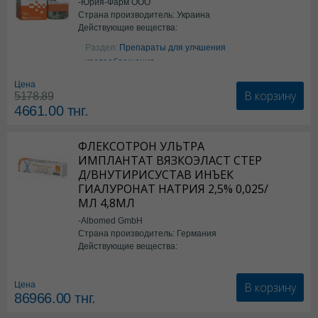
-Юрия-Фарм ООО
Страна производитель: Украина
Действующие вещества:
Аргинин
Раздел:
Препараты для улчшения
кровообращения
Цена
В корзину
5178.89
4661.00
тнг.
ФЛЕКСОТРОН УЛЬТРА
ИМПЛАНТАТ ВЯЗКОЭЛАСТ СТЕР
Д/ВНУТИРИСУСТАВ ИНЪЕК
ГИАЛУРОНАТ НАТРИЯ 2,5% 0,025/
МЛ 4,8МЛ
-Albomed GmbH
Страна производитель: Германия
Действующие вещества:
*мед.изделия
В корзину
Цена
86966.00
тнг.